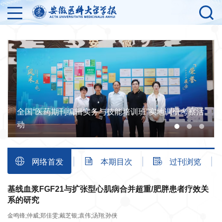
全国“医药期刊编辑实务与技能培训班”实地调研考察活
动
网络首发
本期目次
过刊浏览
基线血浆FGF21与扩张型心肌病合并超重/肥胖患者疗效关
系的研究
金鸣锋;仲威;郑佳雯;戴芝银;袁伟;汤翔;孙侠