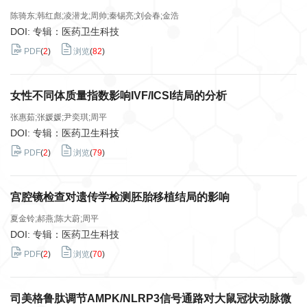
陈骑东;韩红彪;凌潜龙;周帅;秦锡亮;刘会春;金浩
DOI: 专辑：医药卫生科技
PDF
(
2
)
浏览
(
82
)
女性不同体质量指数影响IVF/ICSI结局的分析
张惠茹;张媛媛;尹奕琪;周平
DOI: 专辑：医药卫生科技
PDF
(
2
)
浏览
(
79
)
宫腔镜检查对遗传学检测胚胎移植结局的影响
夏金铃;郝燕;陈大蔚;周平
DOI: 专辑：医药卫生科技
PDF
(
2
)
浏览
(
70
)
司美格鲁肽调节AMPK/NLRP3信号通路对大鼠冠状动脉微