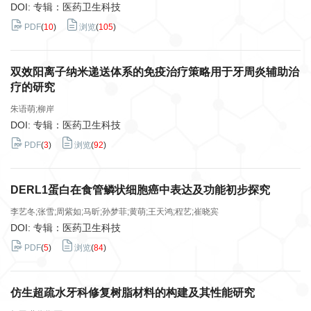
DOI: 专辑：医药卫生科技
PDF
(
10
)
浏览
(
105
)
双效阳离子纳米递送体系的免疫治疗策略用于牙周炎辅助治
疗的研究
朱语萌;柳岸
DOI: 专辑：医药卫生科技
PDF
(
3
)
浏览
(
92
)
DERL1蛋白在食管鳞状细胞癌中表达及功能初步探究
李艺冬;张雪;周紫如;马昕;孙梦菲;黄萌;王天鸿;程艺;崔晓宾
DOI: 专辑：医药卫生科技
PDF
(
5
)
浏览
(
84
)
仿生超疏水牙科修复树脂材料的构建及其性能研究