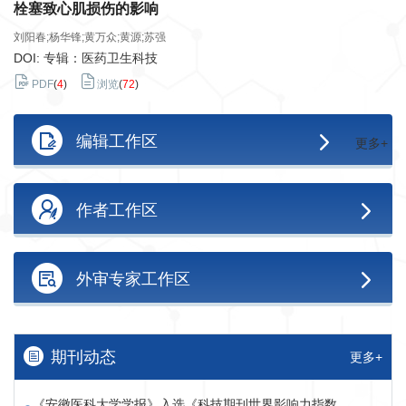
栓塞致心肌损伤的影响
刘阳春;杨华锋;黄万众;黄源;苏强
DOI: 专辑：医药卫生科技
PDF
(
4
)
浏览
(
72
)
编辑工作区
更多+
作者工作区
外审专家工作区
期刊动态
更多+
《安徽医科大学学报》入选《科技期刊世界影响力指数