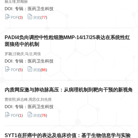
杨玉瑾;郑顺丽
DOI: 专辑：医药卫生科技
PDF
(
3
)
浏览
(
77
)
PADI4负向调控中性粒细胞MMP-14/17/25表达在系统性红
斑狼疮中的机制
罗颖;汪晓庆;马洁;周强
DOI: 专辑：医药卫生科技
PDF
(
5
)
浏览
(
86
)
内质网应激与肺动脉高压：从病理机制到靶向干预的新视角
曹煜熙;薛志峰;周思仪;刘先胜
DOI: 专辑：医药卫生科技
PDF
(
1
)
浏览
(
76
)
SYT1在肝癌中的表达及临床价值：基于生物信息学与实验