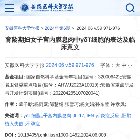
安徽医科大学学报
>
2024年第6期
>
2024 06 v.59 971-976
育龄期妇女子宫内膜息肉中γδT细胞的表达及临
床意义
安徽医科大学学报
2024 06 v.59 971-976
字体：
大
中
小
基金项目:
国家自然科学基金青年项目(编号：32000642);;安徽
省卫健委重点项目(编号：AHWJ2023A10019);;安徽省重点研发
与开发计划项目(编号：202204295107020041)
作者：
孟子晗;杨雨露;邹慧娟;张雪珂;杨文娟;孙东莹;许孝凤;
关键词：
γδT细胞;;子宫内膜息肉;;IL-17;;IFN-γ;;炎症反应;;胚胎
植入失败;;不孕症
DOI：
10.19405/j.cnki.issn1000-1492.2024.06.009