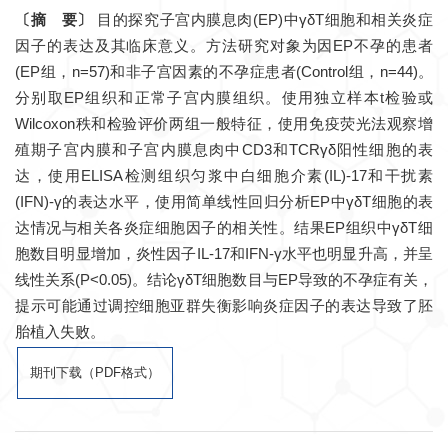
〔摘 要〕
目的探究子宫内膜息肉(EP)中γδT细胞和相关炎症
因子的表达及其临床意义。方法研究对象为因EP不孕的患者
(EP组，n=57)和非子宫因素的不孕症患者(Control组，n=44)。
分别取EP组织和正常子宫内膜组织。使用独立样本t检验或
Wilcoxon秩和检验评价两组一般特征，使用免疫荧光法观察增
殖期子宫内膜和子宫内膜息肉中CD3和TCRγδ阳性细胞的表
达，使用ELISA检测组织匀浆中白细胞介素(IL)-17和干扰素
(IFN)-γ的表达水平，使用简单线性回归分析EP中γδT细胞的表
达情况与相关各炎症细胞因子的相关性。结果EP组织中γδT细
胞数目明显增加，炎性因子IL-17和IFN-γ水平也明显升高，并呈
线性关系(P<0.05)。结论γδT细胞数目与EP导致的不孕症有关，
提示可能通过调控细胞亚群失衡影响炎症因子的表达导致了胚
胎植入失败。
期刊下载（PDF格式）