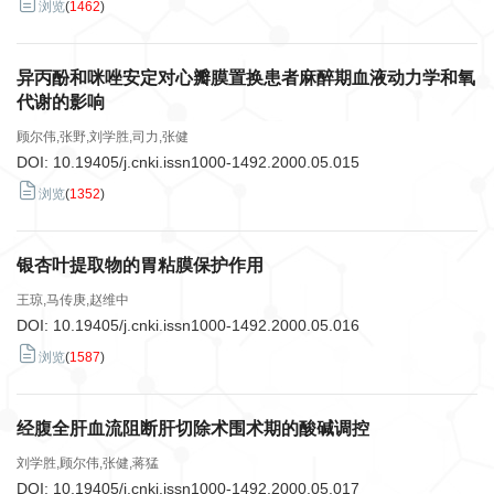
浏览
(
1462
)
异丙酚和咪唑安定对心瓣膜置换患者麻醉期血液动力学和氧
代谢的影响
顾尔伟,张野,刘学胜,司力,张健
DOI:
10.19405/j.cnki.issn1000-1492.2000.05.015
浏览
(
1352
)
银杏叶提取物的胃粘膜保护作用
王琼,马传庚,赵维中
DOI:
10.19405/j.cnki.issn1000-1492.2000.05.016
浏览
(
1587
)
经腹全肝血流阻断肝切除术围术期的酸碱调控
刘学胜,顾尔伟,张健,蒋猛
DOI:
10.19405/j.cnki.issn1000-1492.2000.05.017