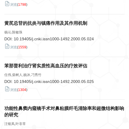
浏览
(
1798
)
黄芪总苷的抗炎与镇痛作用及其作用机制
杨沁,陈敏珠
DOI:
10.19405/j.cnki.issn1000-1492.2000.05.024
浏览
(
1559
)
苯那普利治疗肾实质性高血压的疗效评估
任伟,柴树人,杨沐,刁秀竹
DOI:
10.19405/j.cnki.issn1000-1492.2000.05.025
浏览
(
1304
)
功能性鼻窦内窥镜手术对鼻粘膜纤毛清除率和超微结构影响
的研究
汪银凤,叶非常