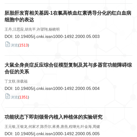
胚胎肝发育相关基因-1在氯高铁血红素诱导分化的红白血病
细胞中的表达
王丹,汪思应,胡兆平,许望翔,杨晓明
DOI:
10.19405/j.cnki.issn1000-1492.2000.05.003
浏览
(
1513
)
大鼠全身炎症反应综合征模型复制及其与多器官功能障碍综
合征的关系
丁文联,张载福
DOI:
10.19405/j.cnki.issn1000-1492.2000.05.004
浏览
(
1351
)
功能状态下即刻颌骨内植入种植体的实验研究
王元银,王银龙,何家才,陈乔尔,蒋勇,唐燕,程继光,叶金海,周健
DOI:
10.19405/j.cnki.issn1000-1492.2000.05.005