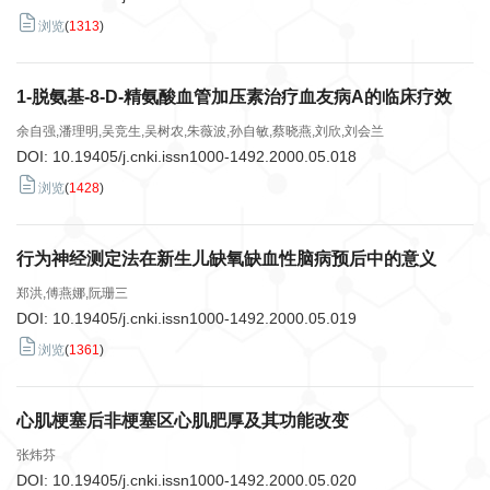
浏览
(
1313
)
1-脱氨基-8-D-精氨酸血管加压素治疗血友病A的临床疗效
余自强,潘理明,吴竞生,吴树农,朱薇波,孙自敏,蔡晓燕,刘欣,刘会兰
DOI:
10.19405/j.cnki.issn1000-1492.2000.05.018
浏览
(
1428
)
行为神经测定法在新生儿缺氧缺血性脑病预后中的意义
郑洪,傅燕娜,阮珊三
DOI:
10.19405/j.cnki.issn1000-1492.2000.05.019
浏览
(
1361
)
心肌梗塞后非梗塞区心肌肥厚及其功能改变
张炜芬
DOI:
10.19405/j.cnki.issn1000-1492.2000.05.020