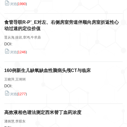
浏览
(
1990
)
食管导联R-P’_E对左、右侧房室旁道伴顺向房室折返性心
动过速的定位价值
晋从海,徐岩,章鸿,牛求鼎
DOI:
浏览
(
1246
)
160例新生儿缺氧缺血性脑病头颅CT与临床
王晓萍,王琍琍
DOI:
浏览
(
1277
)
高效液相色谱法测定西米替丁血药浓度
潘炳慧,李煜东