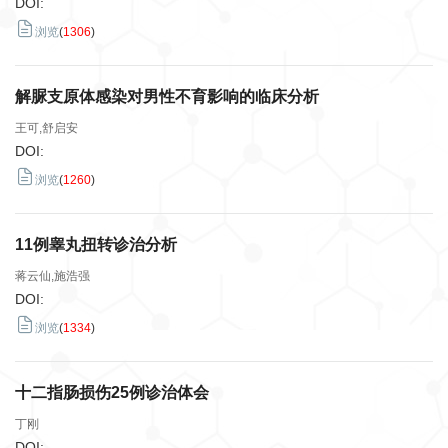
DOI:
浏览
(
1306
)
解脲支原体感染对男性不育影响的临床分析
王可,舒启安
DOI:
浏览
(
1260
)
11例睾丸扭转诊治分析
蒋云仙,施浩强
DOI:
浏览
(
1334
)
十二指肠损伤25例诊治体会
丁刚
DOI: