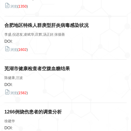
浏览
(
1350
)
合肥地区特殊人群庚型肝炎病毒感染状况
李盛,倪进发,凌斌华,庄辉,汤正好,张循善
DOI:
浏览
(
1602
)
芜湖市健康检查者空腹血糖结果
陈健康,汪波
DOI:
浏览
(
1582
)
1266例烧伤患者的调查分析
徐建华
DOI: