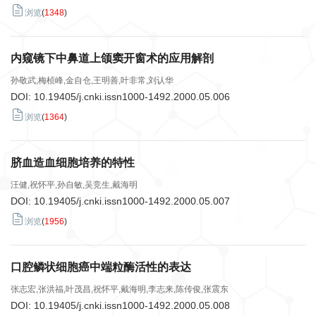
浏览
(
1348
)
内窥镜下中鼻道上颌窦开窗术的应用解剖
孙敬武,梅桢峰,金自仓,王明善,叶非常,刘认华
DOI:
10.19405/j.cnki.issn1000-1492.2000.05.006
浏览
(
1364
)
脐血造血细胞培养的特性
汪健,祝怀平,孙自敏,吴竞生,戴海明
DOI:
10.19405/j.cnki.issn1000-1492.2000.05.007
浏览
(
1956
)
口腔鳞状细胞癌中端粒酶活性的表达
张志宏,张洪福,叶茂昌,祝怀平,戴海明,李志来,陈传俊,张震东
DOI:
10.19405/j.cnki.issn1000-1492.2000.05.008