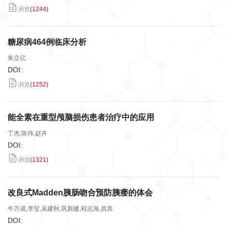
浏览
(
1244
)
糖尿病464例临床分析
朱立亿
DOI:
浏览
(
1252
)
能全素在重型颅脑损伤患者治疗中的应用
丁杰,陈伟,赵卉
DOI:
浏览
(
1321
)
改良式Madden胰肠吻合预防胰瘘的体会
牛万成,李玺,吴建秋,巩新建,程志海,昌其
DOI: