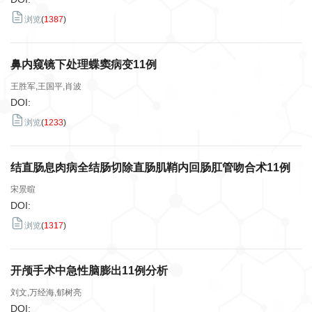
浏览
(
1387
)
鼻内窥镜下处理蝶窦病变11例
王胜军,王国平,肖波
DOI:
浏览
(
1233
)
结直肠息肉病全结肠切除直肠肌鞘内回肠肛管吻合术11例
宋景暄
DOI:
浏览
(
1317
)
开颅手术中急性脑膨出11例分析
刘文,万经海,郁树亮
DOI: