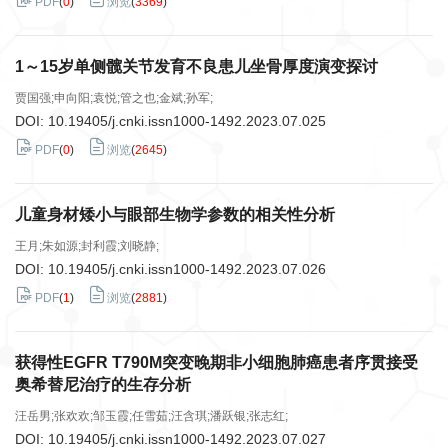
PDF
(
0
)
浏览
(
3369
)
1～15岁单侧髋关节发育不良患儿坐骨厚度演变探讨
贾国强;申向阳;袁悦;管之也;金斌;孙军;
DOI:
10.19405/j.cnki.issn1000-1492.2023.07.025
PDF
(
0
)
浏览
(
2645
)
儿童身材矮小与眼部生物学参数的相关性分析
王月;朱如源;封利霞;刘晓静;
DOI:
10.19405/j.cnki.issn1000-1492.2023.07.026
PDF
(
1
)
浏览
(
2881
)
获得性EGFR T790M突变晚期非小细胞肺癌患者序贯接受
奥希替尼治疗的生存分析
汪岳男;张欢欢;邹玉霞;任雪茹;汪含琪;潘跃银;张志红;
DOI:
10.19405/j.cnki.issn1000-1492.2023.07.027