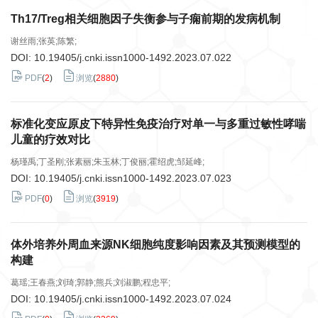
Th17/Treg相关细胞因子失衡参与子痫前期的发病机制
谢丝雨;张英;陈繁;
DOI:
10.19405/j.cnki.issn1000-1492.2023.07.022
PDF
(
2
)
浏览
(
2880
)
标准化变应原皮下特异性免疫治疗对单一与多重过敏性哮喘
儿童的疗效对比
杨瑾禹;丁圣刚;张素丽;朱玉林;丁俊丽;霍绍虎;邹延峰;
DOI:
10.19405/j.cnki.issn1000-1492.2023.07.023
PDF
(
0
)
浏览
(
3919
)
体外培养外周血来源NK细胞纯度影响因素及其预测模型的
构建
葛瑶;王春燕;刘琦;郭静;熊兵;刘淑鹏;程忠平;
DOI:
10.19405/j.cnki.issn1000-1492.2023.07.024