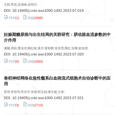
王刚;李思;吴雨峰;吴明月;
DOI:
10.19405/j.cnki.issn1000-1492.2023.07.019
PDF
(
1
)
浏览
(
2889
)
妊娠期糖尿病与出生结局的关联研究：脐动脉血流参数的中
介作用
潘颖;周莉;窦连杰;顾纪俊;黄丹;黄朝辉;张安慧;陶红;张黎;郝加虎;
DOI:
10.19405/j.cnki.issn1000-1492.2023.07.020
PDF
(
0
)
浏览
(
2660
)
卷积神经网络在急性髓系白血病流式细胞术自动诊断中的应
用
雷伟;李智伟;芮东升;张眉;郭玉娟;摆文丽;王奎;
DOI:
10.19405/j.cnki.issn1000-1492.2023.07.021
PDF
(
3
)
浏览
(
2710
)