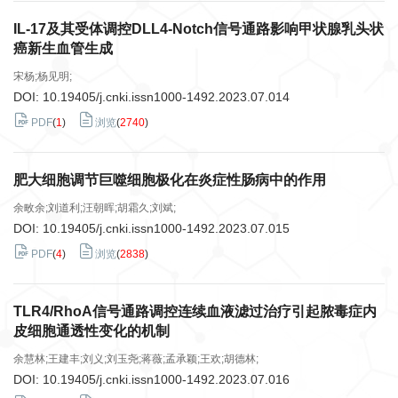
IL-17及其受体调控DLL4-Notch信号通路影响甲状腺乳头状
癌新生血管生成
宋杨;杨见明;
DOI:
10.19405/j.cnki.issn1000-1492.2023.07.014
PDF
(
1
)
浏览
(
2740
)
肥大细胞调节巨噬细胞极化在炎症性肠病中的作用
余畋余;刘道利;汪朝晖;胡霜久;刘斌;
DOI:
10.19405/j.cnki.issn1000-1492.2023.07.015
PDF
(
4
)
浏览
(
2838
)
TLR4/RhoA信号通路调控连续血液滤过治疗引起脓毒症内
皮细胞通透性变化的机制
余慧林;王建丰;刘义;刘玉尧;蒋薇;孟承颖;王欢;胡德林;
DOI:
10.19405/j.cnki.issn1000-1492.2023.07.016