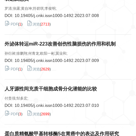
罗清;张露;黄自坤;符碧琪;李俊明;
DOI:
10.19405/j.cnki.issn1000-1492.2023.07.008
PDF
(
1
)
浏览
(
2713
)
外泌体转运miR-223改善创伤性脑损伤的作用和机制
孙衍昶;徐鹏翔;何青龙;欧阳一彬;莫业和;
DOI:
10.19405/j.cnki.issn1000-1492.2023.07.009
PDF
(
1
)
浏览
(
2629
)
人牙源性间充质干细胞成骨分化潜能的比较
付贵强;邹多宏;
DOI:
10.19405/j.cnki.issn1000-1492.2023.07.010
PDF
(
3
)
浏览
(
2699
)
蛋白质精氨酸甲基转移酶5在胃癌中的表达及作用研究