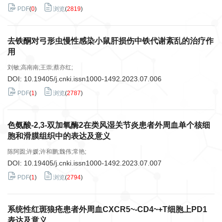
PDF
(
0
)
浏览
(
2819
)
去铁酮对弓形虫慢性感染小鼠肝损伤中铁代谢紊乱的治疗作
用
刘敏;高南南;王崇;蔡亦红;
DOI:
10.19405/j.cnki.issn1000-1492.2023.07.006
PDF
(
1
)
浏览
(
2787
)
色氨酸-2,3-双加氧酶2在类风湿关节炎患者外周血单个核细
胞和滑膜组织中的表达及意义
陈阿圆;许媛;许和鹏;魏伟;常艳;
DOI:
10.19405/j.cnki.issn1000-1492.2023.07.007
PDF
(
1
)
浏览
(
2794
)
系统性红斑狼疮患者外周血CXCR5~-CD4~+T细胞上PD1
表达及意义