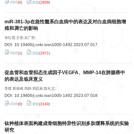
PDF
(
0
)
浏览
(
2808
)
miR-381-3p在急性髓系白血病中的表达及对白血病细胞增
殖和凋亡的影响
张红霞;王奎;吴广胜;
DOI:
10.19405/j.cnki.issn1000-1492.2023.07.017
PDF
(
1
)
浏览
(
2971
)
促血管和血管拟态生成因子VEGFA、MMP-14在肺腺癌中
的表达及临床意义
李辉;黄俊峰;周静;周廷栋;陈礼文;
DOI:
10.19405/j.cnki.issn1000-1492.2023.07.018
PDF
(
0
)
浏览
(
3140
)
钛种植体表面构建成骨细胞特异性识别多肽缓释系统的实验
研究