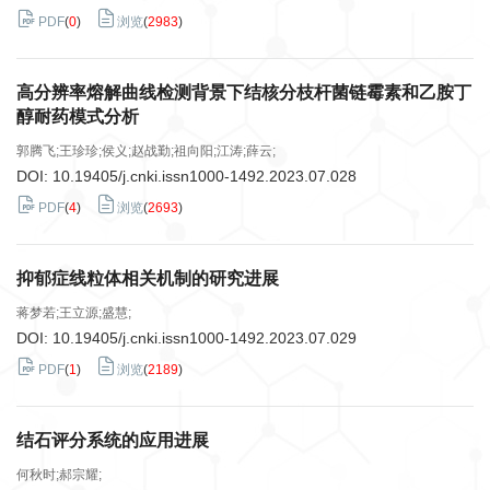
PDF
(
0
)
浏览
(
2983
)
高分辨率熔解曲线检测背景下结核分枝杆菌链霉素和乙胺丁
醇耐药模式分析
郭腾飞;王珍珍;侯义;赵战勤;祖向阳;江涛;薛云;
DOI:
10.19405/j.cnki.issn1000-1492.2023.07.028
PDF
(
4
)
浏览
(
2693
)
抑郁症线粒体相关机制的研究进展
蒋梦若;王立源;盛慧;
DOI:
10.19405/j.cnki.issn1000-1492.2023.07.029
PDF
(
1
)
浏览
(
2189
)
结石评分系统的应用进展
何秋时;郝宗耀;