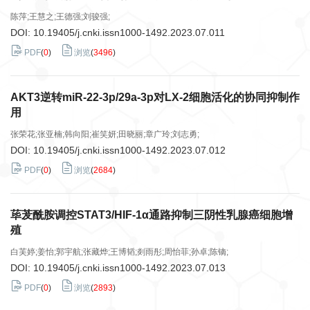
陈萍;王慧之;王德强;刘骏强;
DOI:
10.19405/j.cnki.issn1000-1492.2023.07.011
PDF
(
0
)
浏览
(
3496
)
AKT3逆转miR-22-3p/29a-3p对LX-2细胞活化的协同抑制作
用
张荣花;张亚楠;韩向阳;崔笑妍;田晓丽;章广玲;刘志勇;
DOI:
10.19405/j.cnki.issn1000-1492.2023.07.012
PDF
(
0
)
浏览
(
2684
)
荜茇酰胺调控STAT3/HIF-1α通路抑制三阴性乳腺癌细胞增
殖
白芙婷;姜怡;郭宇航;张藏烨;王博韬;剡雨彤;周怡菲;孙卓;陈镝;
DOI:
10.19405/j.cnki.issn1000-1492.2023.07.013
PDF
(
0
)
浏览
(
2893
)