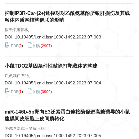
抑制IP3R-Ca~(2+)途径对对乙酰氨基酚所致肝损伤及其线
粒体内质网结构偶联的影响
徐王婷;宋育林;
DOI:
10.19405/j.cnki.issn1000-1492.2023.07.003
PDF
(
2
)
浏览
(
2907
)
小鼠TDO2基因条件性敲除打靶载体的构建
许媛;魏伟;常艳;
DOI:
10.19405/j.cnki.issn1000-1492.2023.07.004
PDF
(
1
)
浏览
(
3909
)
miR-146b-5p靶向E3泛素蛋白连接酶促进高糖诱导的小鼠
腹膜间皮细胞上皮间质转化
吴锦;李嘉嘉;王笑薇;王娟;
DOI:
10.19405/j.cnki.issn1000-1492.2023.07.005