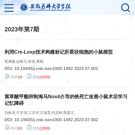
2023年第7期
利用Cre-Loxp技术构建标记肝星状细胞的小鼠模型
黄紫薇;赵殿元;徐龙;唐丽;
DOI:
10.19405/j.cnki.issn1000-1492.2023.07.001
PDF
(
4
)
浏览
(
3089
)
紫草酸甲酯抑制海马Nox4介导的铁死亡改善小鼠术后学习
记忆障碍
刘铁龙;亓文强;江洪洋;王瑞雪;代志刚;殷姜文;
DOI:
10.19405/j.cnki.issn1000-1492.2023.07.002
PDF
(
0
)
浏览
(
2889
)