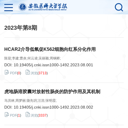
2023年第8期
HCAR2介导低氧促K562细胞向红系分化作用
陈迎;李建;曹炎;何云凌;吴丽颖;周钢桥;
DOI:
10.19405/j.cnki.issn1000-1492.2023.08.001
PDF
(
0
)
浏览
(
3713
)
虎地肠溶胶囊对放射性肠炎的防护作用及其机制
马洪林;周梦丽;饶先玥;汪浩;张明霞;
DOI:
10.19405/j.cnki.issn1000-1492.2023.08.002
PDF
(
1
)
浏览
(
3337
)