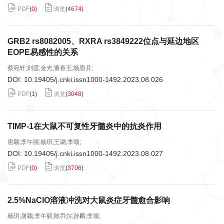
PDF
(
0
)
浏览
(
4674
)
GRB2 rs8082005、RXRA rs3849222位点与延边地区
EOPE易感性的关系
蔡宛轩;刘霞;金光;董春玉;杨恩月;
DOI:
10.19405/j.cnki.issn1000-1492.2023.08.026
PDF
(
1
)
浏览
(
3048
)
TIMP-1在大鼠不可复性牙髓炎中的抗炎作用
唐颖;李午丽;杨琪;王璐;李颂;
DOI:
10.19405/j.cnki.issn1000-1492.2023.08.027
PDF
(
0
)
浏览
(
3706
)
2.5%NaClO溶液冲洗对大鼠炎症牙髓愈合影响
杨琪;唐颖;李午丽;陈乔尔;孙麟;李颂;