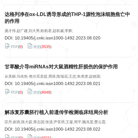
达格列净在ox-LDL诱导形成的THP-1源性泡沫细胞焦亡中
的作用
龚才伟;赵广建;刘大男;欧航君;赵权威;李辉;
DOI:
10.19405/j.cnki.issn1000-1492.2023.08.020
PDF
(
0
)
浏览
(
3535
)
甘草酸介导miRNAs对大鼠酒精性肝损伤的保护作用
从美丽;马依热·努尔买卖提;周蓓;陈瑞花;王忠;朱虎虎;赵效国;
DOI:
10.19405/j.cnki.issn1000-1492.2023.08.021
PDF
(
0
)
浏览
(
4048
)
解冻复苏囊胚行植入前遗传学检测临床结局分析
匡丹;郝燕;陈大蔚;章志国;张清;尹奕琪;王凝;周平;魏兆莲;曹云霞;
DOI:
10.19405/j.cnki.issn1000-1492.2023.08.022