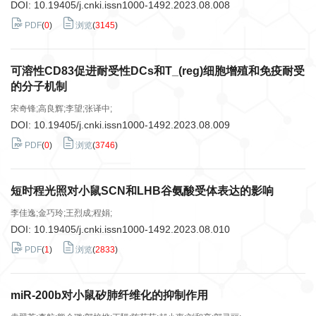
DOI:
10.19405/j.cnki.issn1000-1492.2023.08.008
PDF
(
0
)
浏览
(
3145
)
可溶性CD83促进耐受性DCs和T_(reg)细胞增殖和免疫耐受
的分子机制
宋奇锋;高良辉;李望;张译中;
DOI:
10.19405/j.cnki.issn1000-1492.2023.08.009
PDF
(
0
)
浏览
(
3746
)
短时程光照对小鼠SCN和LHB谷氨酸受体表达的影响
李佳逸;金巧玲;王烈成;程娟;
DOI:
10.19405/j.cnki.issn1000-1492.2023.08.010
PDF
(
1
)
浏览
(
2833
)
miR-200b对小鼠矽肺纤维化的抑制作用