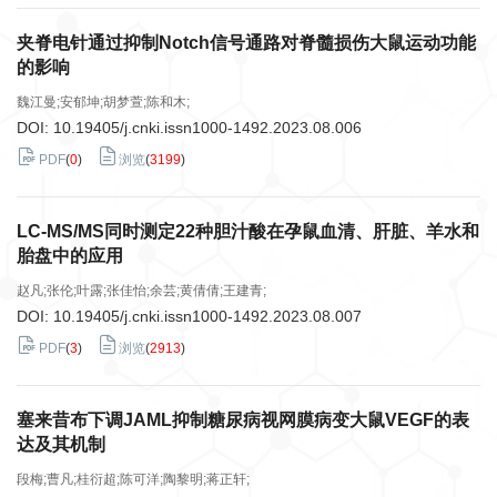
夹脊电针通过抑制Notch信号通路对脊髓损伤大鼠运动功能
的影响
魏江曼;安郁坤;胡梦萱;陈和木;
DOI:
10.19405/j.cnki.issn1000-1492.2023.08.006
PDF
(
0
)
浏览
(
3199
)
LC-MS/MS同时测定22种胆汁酸在孕鼠血清、肝脏、羊水和
胎盘中的应用
赵凡;张伦;叶露;张佳怡;余芸;黄倩倩;王建青;
DOI:
10.19405/j.cnki.issn1000-1492.2023.08.007
PDF
(
3
)
浏览
(
2913
)
塞来昔布下调JAML抑制糖尿病视网膜病变大鼠VEGF的表
达及其机制
段梅;曹凡;桂衍超;陈可洋;陶黎明;蒋正轩;