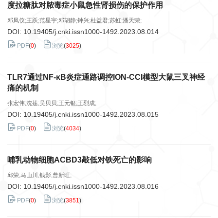
度拉糖肽对脓毒症小鼠急性肾损伤的保护作用
邓凤仪;王跃;范星宇;邓胡静;钟兴;杜益君;苏虹;潘天荣;
DOI:
10.19405/j.cnki.issn1000-1492.2023.08.014
PDF
(
0
)
浏览
(
3025
)
TLR7通过NF-κB炎症通路调控ION-CCI模型大鼠三叉神经
痛的机制
张宏伟;沈莲;吴贝贝;王元银;王烈成;
DOI:
10.19405/j.cnki.issn1000-1492.2023.08.015
PDF
(
0
)
浏览
(
4034
)
哺乳动物细胞ACBD3敲低对铁死亡的影响
邱荣;马山川;钱影;曹新旺;
DOI:
10.19405/j.cnki.issn1000-1492.2023.08.016
PDF
(
0
)
浏览
(
3851
)