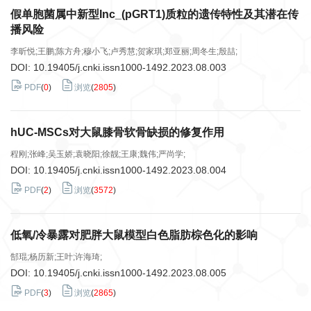
假单胞菌属中新型Inc_(pGRT1)质粒的遗传特性及其潜在传
播风险
李昕悦;王鹏;陈方舟;穆小飞;卢秀慧;贺家琪;郑亚丽;周冬生;殷喆;
DOI:
10.19405/j.cnki.issn1000-1492.2023.08.003
PDF
(
0
)
浏览
(
2805
)
hUC-MSCs对大鼠膝骨软骨缺损的修复作用
程刚;张峰;吴玉娇;袁晓阳;徐靓;王康;魏伟;严尚学;
DOI:
10.19405/j.cnki.issn1000-1492.2023.08.004
PDF
(
2
)
浏览
(
3572
)
低氧/冷暴露对肥胖大鼠模型白色脂肪棕色化的影响
郜琨;杨历新;王叶;许海琦;
DOI:
10.19405/j.cnki.issn1000-1492.2023.08.005
PDF
(
3
)
浏览
(
2865
)