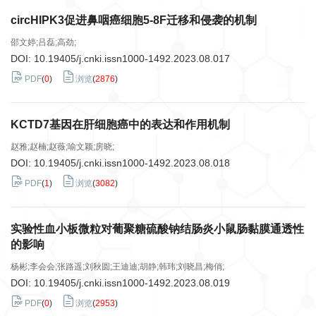
circHIPK3促进鼻咽癌细胞5-8F迁移和侵袭的机制
邵文婷;吕磊;高劲;
DOI:
10.19405/j.cnki.issn1000-1492.2023.08.017
PDF
(
0
)
浏览
(
2876
)
KCTD7基因在肝细胞癌中的表达和作用机制
赵雅;赵楠;赵薇;喻文颖;房晓;
DOI:
10.19405/j.cnki.issn1000-1492.2023.08.018
PDF
(
1
)
浏览
(
3082
)
实验性血小板微粒对葡聚糖硫酸钠结肠炎小鼠肠黏膜通透性
的影响
杨彬;李会会;张路遥;刘秋圆;王迪迪;胡静;韩玮;刘晓昌;梅俏;
DOI:
10.19405/j.cnki.issn1000-1492.2023.08.019
PDF
(
0
)
浏览
(
2953
)