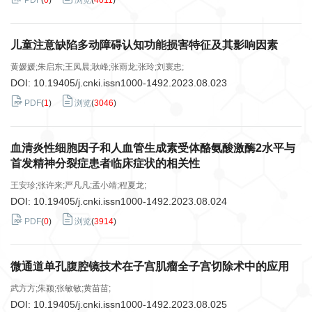
PDF
(
0
)
浏览
(
4011
)
儿童注意缺陷多动障碍认知功能损害特征及其影响因素
黄媛媛;朱启东;王凤晨;耿峰;张雨龙;张玲;刘寰忠;
DOI:
10.19405/j.cnki.issn1000-1492.2023.08.023
PDF
(
1
)
浏览
(
3046
)
血清炎性细胞因子和人血管生成素受体酪氨酸激酶2水平与
首发精神分裂症患者临床症状的相关性
王安珍;张许来;严凡凡;孟小靖;程夏龙;
DOI:
10.19405/j.cnki.issn1000-1492.2023.08.024
PDF
(
0
)
浏览
(
3914
)
微通道单孔腹腔镜技术在子宫肌瘤全子宫切除术中的应用
武方方;朱颍;张敏敏;黄苗苗;
DOI:
10.19405/j.cnki.issn1000-1492.2023.08.025