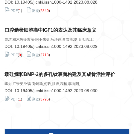
DOI:
10.19405/j.cnki.issn1000-1492.2023.08.028
PDF
(
1
)
浏览
(
2840
)
口腔鳞状细胞癌中IGF1的表达及其临床意义
曾洁;祖木热提古丽·阿不来提;马琰迪;俞雪燕;夏飞飞;徐江;
DOI:
10.19405/j.cnki.issn1000-1492.2023.08.029
PDF
(
0
)
浏览
(
2713
)
载硅烷和BMP-2的多孔钛表面构建及其成骨活性评价
李为;江崇英;张雷;孙晓瑜;何昕;洪彪;程楠;李向阳;
DOI:
10.19405/j.cnki.issn1000-1492.2023.08.030
PDF
(
1
)
浏览
(
3795
)