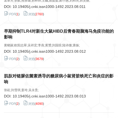
袁翠芳;李航;熊余璐;郭梓烨;王颿;陈茹茹;郝小惠;刘和亮;郭灵丽;
DOI:
10.19405/j.cnki.issn1000-1492.2023.08.011
PDF
(
1
)
浏览
(
2760
)
早期抑制TLR4对新生大鼠HIBD后青春期脑海马免疫功能的
影响
黄晓丽;欧阳志翠;吴祥宏;李燕;黄赟;刘国琼;陆诗微;唐振;
DOI:
10.19405/j.cnki.issn1000-1492.2023.08.012
PDF
(
2
)
浏览
(
3679
)
肌肽对链脲佐菌素诱导的糖尿病小鼠肾脏铁死亡和炎症的影
响
张崧;刘雪琪;姜玲;吴永贵;
DOI:
10.19405/j.cnki.issn1000-1492.2023.08.013
PDF
(
2
)
浏览
(
4090
)