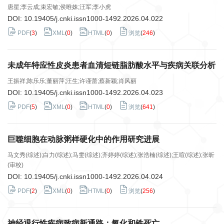
唐星;李云成;束宏敏;侯唯姝;汪军;李小虎
DOI:
10.19405/j.cnki.issn1000-1492.2026.04.022
PDF
(
3
)
XML
(
0
)
HTML
(
0
)
浏览
(
246
)
未成年特应性皮炎患者血清短链脂肪酸水平与疾病关联分析
王振祥;陈乐乐;董丽萍;汪生;许谨蕾;蔡新颖;肖风丽
DOI:
10.19405/j.cnki.issn1000-1492.2026.04.023
PDF
(
5
)
XML
(
0
)
HTML
(
0
)
浏览
(
641
)
巨噬细胞在动脉粥样硬化中的作用研究进展
马文秀(综述);白力(综述);马雯(综述);齐婷婷(综述);张浩楠(综述);王喧(综述);张昕
(审校)
DOI:
10.19405/j.cnki.issn1000-1492.2026.04.024
PDF
(
2
)
XML
(
0
)
HTML
(
0
)
浏览
(
256
)
神经退行性疾病致病新通路：氧化和铁死亡