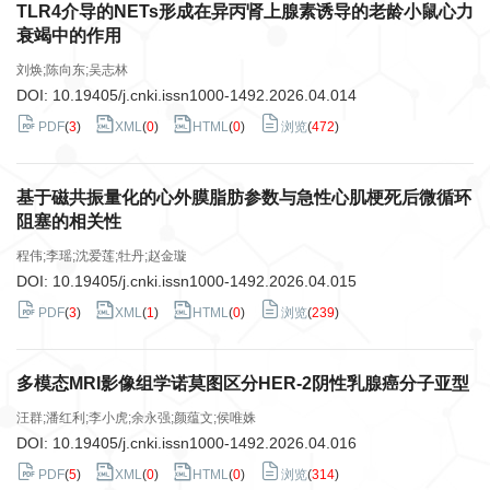
TLR4介导的NETs形成在异丙肾上腺素诱导的老龄小鼠心力
衰竭中的作用
刘焕;陈向东;吴志林
DOI:
10.19405/j.cnki.issn1000-1492.2026.04.014
PDF
(
3
)
XML
(
0
)
HTML
(
0
)
浏览
(
472
)
基于磁共振量化的心外膜脂肪参数与急性心肌梗死后微循环
阻塞的相关性
程伟;李瑶;沈爱莲;牡丹;赵金璇
DOI:
10.19405/j.cnki.issn1000-1492.2026.04.015
PDF
(
3
)
XML
(
1
)
HTML
(
0
)
浏览
(
239
)
多模态MRI影像组学诺莫图区分HER-2阴性乳腺癌分子亚型
汪群;潘红利;李小虎;余永强;颜蕴文;侯唯姝
DOI:
10.19405/j.cnki.issn1000-1492.2026.04.016
PDF
(
5
)
XML
(
0
)
HTML
(
0
)
浏览
(
314
)