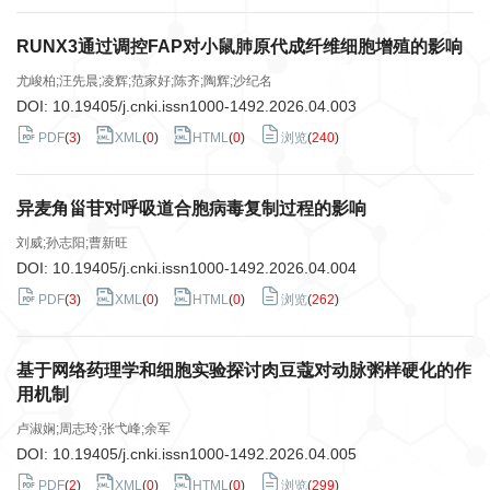
RUNX3通过调控FAP对小鼠肺原代成纤维细胞增殖的影响
尤峻柏;汪先晨;凌辉;范家好;陈齐;陶辉;沙纪名
DOI:
10.19405/j.cnki.issn1000-1492.2026.04.003
PDF
(
3
)
XML
(
0
)
HTML
(
0
)
浏览
(
240
)
异麦角甾苷对呼吸道合胞病毒复制过程的影响
刘威;孙志阳;曹新旺
DOI:
10.19405/j.cnki.issn1000-1492.2026.04.004
PDF
(
3
)
XML
(
0
)
HTML
(
0
)
浏览
(
262
)
基于网络药理学和细胞实验探讨肉豆蔻对动脉粥样硬化的作
用机制
卢淑娴;周志玲;张弋峰;余军
DOI:
10.19405/j.cnki.issn1000-1492.2026.04.005
PDF
(
2
)
XML
(
0
)
HTML
(
0
)
浏览
(
299
)