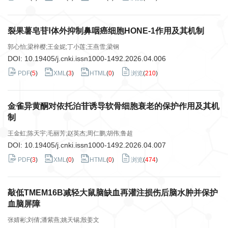
裂果薯皂苷Ⅰ体外抑制鼻咽癌细胞HONE-1作用及其机制
郭心怡;梁梓樱;王金妮;丁小莲;王燕雪;梁钢
DOI:
10.19405/j.cnki.issn1000-1492.2026.04.006
PDF
(
5
)
XML
(
3
)
HTML
(
0
)
浏览
(
210
)
金雀异黄酮对依托泊苷诱导软骨细胞衰老的保护作用及其机
制
王金虹;陈天宇;毛丽芳;赵英杰;周仁鹏;胡伟;鲁超
DOI:
10.19405/j.cnki.issn1000-1492.2026.04.007
PDF
(
3
)
XML
(
0
)
HTML
(
0
)
浏览
(
474
)
敲低TMEM16B减轻大鼠脑缺血再灌注损伤后脑水肿并保护
血脑屏障
张婧彬;刘倩;潘紫燕;姚天锡;殷姜文