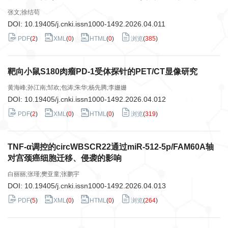
张文;徐结苟
DOI:
10.19405/j.cnki.issn1000-1492.2026.04.011
PDF
(
2
)
XML
(
0
)
HTML
(
0
)
浏览
(
385
)
靶向小鼠S180肉瘤PD-1受体探针的PET/CT显像研究
黄海峰;孙江南;邹欢;包涛;朱华;杨先腾;李姗姗
DOI:
10.19405/j.cnki.issn1000-1492.2026.04.012
PDF
(
2
)
XML
(
0
)
HTML
(
0
)
浏览
(
319
)
TNF-α调控的circWBSCR22通过miR-512-5p/FAM60A轴
对宫颈癌细胞迁移、侵袭的影响
白丽丽;张瑾;樊亚童;张鹏宇
DOI:
10.19405/j.cnki.issn1000-1492.2026.04.013
PDF
(
5
)
XML
(
0
)
HTML
(
0
)
浏览
(
264
)