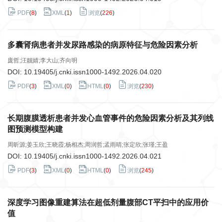
PDF
(
8
)
XML
(
1
)
浏览
(
226
)
多囊肾病患者并发尿路感染的病原特征与危险因素分析
庞哲;汪靓婧;李大山;齐向明
DOI:
10.19405/j.cnki.issn1000-1492.2026.04.020
PDF
(
3
)
XML
(
0
)
HTML
(
0
)
浏览
(
230
)
长期腹膜透析患者并发心血管事件的危险因素分析及其列线
图预测模型构建
周昕源;姜玉欣;王晓霞;杨相杰;周润哲;孟雨晴;张定欣;张瑾;王盈
DOI:
10.19405/j.cnki.issn1000-1492.2026.04.021
PDF
(
3
)
XML
(
0
)
HTML
(
0
)
浏览
(
245
)
深度学习图像重建算法在超低剂量腹部CT平扫中的应用价
值