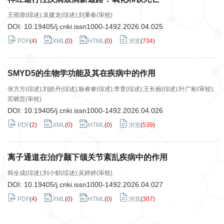
王雨蓉(综述);袁建龙(综述);刘秉春(审校)
DOI:
10.19405/j.cnki.issn1000-1492.2026.04.025
PDF
(
4
)
XML
(
0
)
HTML
(
0
)
浏览
(
734
)
SMYD5的生物学功能及其在疾病中的作用
张方方(综述);刘皓丹(综述);杨睿睿(综述);李萱(综述);王长丽(综述);叶广彬(审校);
宾晓芸(审校)
DOI:
10.19405/j.cnki.issn1000-1492.2026.04.026
PDF
(
2
)
XML
(
0
)
HTML
(
0
)
浏览
(
539
)
离子通道在治疗颞下颌关节紊乱疾病中的作用
韩全成(综述);刘小郁(综述);吴婷婷(审校)
DOI:
10.19405/j.cnki.issn1000-1492.2026.04.027
PDF
(
4
)
XML
(
0
)
HTML
(
0
)
浏览
(
307
)