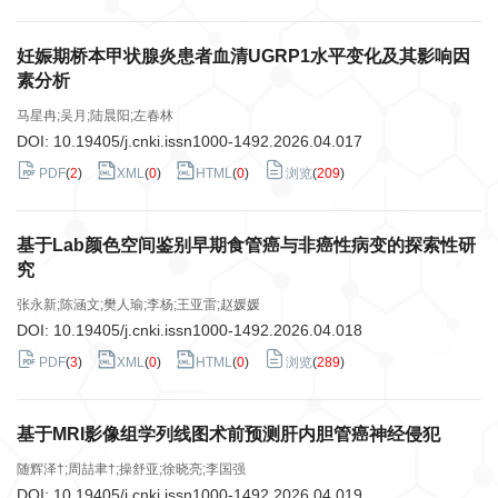
妊娠期桥本甲状腺炎患者血清UGRP1水平变化及其影响因
素分析
马星冉;吴月;陆晨阳;左春林
DOI:
10.19405/j.cnki.issn1000-1492.2026.04.017
PDF
(
2
)
XML
(
0
)
HTML
(
0
)
浏览
(
209
)
基于Lab颜色空间鉴别早期食管癌与非癌性病变的探索性研
究
张永新;陈涵文;樊人瑜;李杨;王亚雷;赵媛媛
DOI:
10.19405/j.cnki.issn1000-1492.2026.04.018
PDF
(
3
)
XML
(
0
)
HTML
(
0
)
浏览
(
289
)
基于MRI影像组学列线图术前预测肝内胆管癌神经侵犯
随辉泽†;周喆聿†;操舒亚;徐晓亮;李国强
DOI:
10.19405/j.cnki.issn1000-1492.2026.04.019