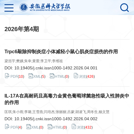
2026年第4期
Trpc6敲除抑制炎症小体减轻小鼠心肌炎症损伤的作用
梁浩宇;樊嫘;朱幸;黄蕾;李卫平;李维祖
DOI:
10.19405/j.cnki.issn1000-1492.2026.04.001
PDF
(
10
)
XML
(
5
)
HTML
(
0
)
浏览
(
426
)
IL-17A在高耐药且高毒力金黄色葡萄球菌急性吸入性肺炎中
的作用
匡琪;朱小雨;李璐;王雪燕;闫培杰;张丽丽;吕蒙;胡凌飞;周冬生;杨文慧
DOI:
10.19405/j.cnki.issn1000-1492.2026.04.002
PDF
(
4
)
XML
(
0
)
HTML
(
0
)
浏览
(
432
)