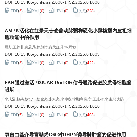
DOI:
10.19405/j.cnki.issn1000-1492.2026.04.008
PDF
(
3
)
XML
(
0
)
HTML
(
0
)
浏览
(
228
)
AMPK活化在红景天苷改善动脉粥样硬化小鼠模型内皮祖细
胞功能中的作用
贾方;王梦非;费思凡;徐加怡;俞天虹;朱琳;周敏
DOI:
10.19405/j.cnki.issn1000-1492.2026.04.009
PDF
(
3
)
XML
(
0
)
HTML
(
0
)
浏览
(
422
)
FAH通过激活PI3K/AKT/mTOR信号通路促进胶质母细胞瘤
进展
李式浩;赵兵;杨铁牛;杨金亮;张永亮;李仲森;李顺利;陈宁;王建标;李佳;马庆防
DOI:
10.19405/j.cnki.issn1000-1492.2026.04.010
PDF
(
5
)
XML
(
0
)
HTML
(
0
)
浏览
(
403
)
氧自由基介导富勒烯C60对DHPN诱导肺肿瘤的促进作用