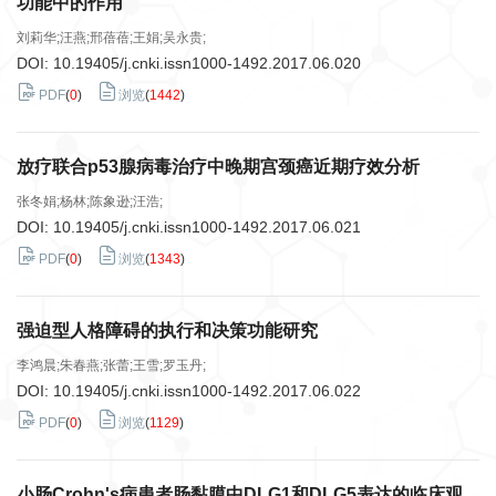
功能中的作用
刘莉华;汪燕;邢蓓蓓;王娟;吴永贵;
DOI:
10.19405/j.cnki.issn1000-1492.2017.06.020
PDF
(
0
)
浏览
(
1442
)
放疗联合p53腺病毒治疗中晚期宫颈癌近期疗效分析
张冬娟;杨林;陈象逊;汪浩;
DOI:
10.19405/j.cnki.issn1000-1492.2017.06.021
PDF
(
0
)
浏览
(
1343
)
强迫型人格障碍的执行和决策功能研究
李鸿晨;朱春燕;张蕾;王雪;罗玉丹;
DOI:
10.19405/j.cnki.issn1000-1492.2017.06.022
PDF
(
0
)
浏览
(
1129
)
小肠Crohn's病患者肠黏膜中DLG1和DLG5表达的临床观