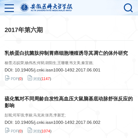
2017年第六期
乳铁蛋白抗菌肽抑制胃癌细胞增殖诱导其凋亡的体外研究
杨雪;石皖荣;杨伟杰;何韬;胡阳生;王珊珊;韦文美;秦宜德;
DOI:
10.19405/j.cnki.issn1000-1492.2017.06.001
PDF
(
0
)
浏览
(
1147
)
硫化氢对不同周龄自发性高血压大鼠脑基底动脉舒张反应的
影响
彭珉;司军强;李丽;马克涛;张亮;李新芝;
DOI:
10.19405/j.cnki.issn1000-1492.2017.06.002
PDF
(
0
)
浏览
(
1074
)