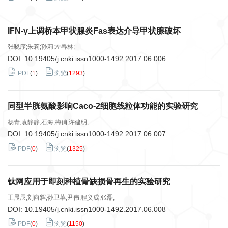
IFN-γ上调桥本甲状腺炎Fas表达介导甲状腺破坏
张晓序;朱莉;孙莉;左春林;
DOI:
10.19405/j.cnki.issn1000-1492.2017.06.006
PDF
(
1
)
浏览
(
1293
)
同型半胱氨酸影响Caco-2细胞线粒体功能的实验研究
杨青;袁静静;石海;梅俏;许建明;
DOI:
10.19405/j.cnki.issn1000-1492.2017.06.007
PDF
(
0
)
浏览
(
1325
)
钛网应用于即刻种植骨缺损骨再生的实验研究
王晨辰;刘向辉;孙卫革;尹伟;程义成;张磊;
DOI:
10.19405/j.cnki.issn1000-1492.2017.06.008
PDF
(
0
)
浏览
(
1150
)