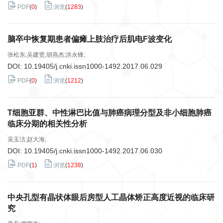
PDF
(
0
)
浏览
(
1283
)
脑卒中恢复期患者偏瘫上肢治疗后肌电F波变化
张松东;吴建贤;胡燕杰;洪永锋;
DOI:
10.19405/j.cnki.issn1000-1492.2017.06.029
PDF
(
0
)
浏览
(
1212
)
T细胞亚群、中性淋巴比值与肺癌病理分型及非小细胞肺癌
临床分期的相关性分析
吴玉洁;赵大海;
DOI:
10.19405/j.cnki.issn1000-1492.2017.06.030
PDF
(
1
)
浏览
(
1238
)
中央孔型有晶状体眼后房型人工晶体矫正高度近视的临床研
究