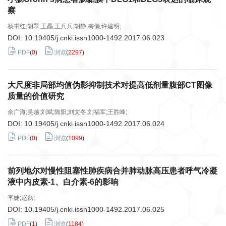
察
杨书红;胡翠;王晶;王兵兵;胡静;梅俏;许建明;
DOI:
10.19405/j.cnki.issn1000-1492.2017.06.023
PDF
(
0
)
浏览
(
2297
)
大尺度非局部均值伪影抑制技术对提高低剂量腹部CT图像
质量的价值研究
余广海;吴越;刘斌;陈阳;刘文冬;刘福军;王胜峰;
DOI:
10.19405/j.cnki.issn1000-1492.2017.06.024
PDF
(
0
)
浏览
(
1099
)
前列地尔对慢性阻塞性肺疾病合并肺动脉高压患者呼气冷凝
液中内皮素-1、白介素-6的影响
李婕;赵磊;
DOI:
10.19405/j.cnki.issn1000-1492.2017.06.025
PDF
(
1
)
浏览
(
1184
)