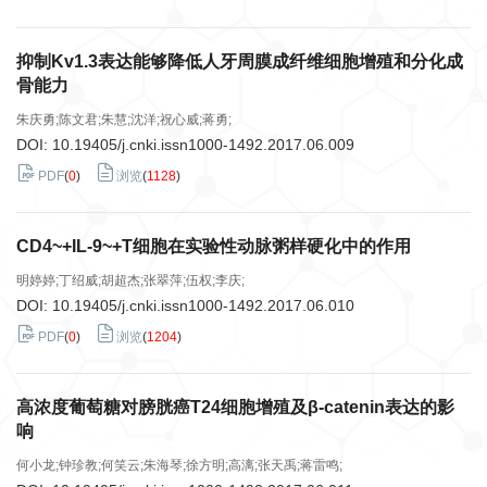
抑制Kv1.3表达能够降低人牙周膜成纤维细胞增殖和分化成
骨能力
朱庆勇;陈文君;朱慧;沈洋;祝心威;蒋勇;
DOI:
10.19405/j.cnki.issn1000-1492.2017.06.009
PDF
(
0
)
浏览
(
1128
)
CD4~+IL-9~+T细胞在实验性动脉粥样硬化中的作用
明婷婷;丁绍威;胡超杰;张翠萍;伍权;李庆;
DOI:
10.19405/j.cnki.issn1000-1492.2017.06.010
PDF
(
0
)
浏览
(
1204
)
高浓度葡萄糖对膀胱癌T24细胞增殖及β-catenin表达的影
响
何小龙;钟珍教;何笑云;朱海琴;徐方明;高漓;张天禹;蒋雷鸣;