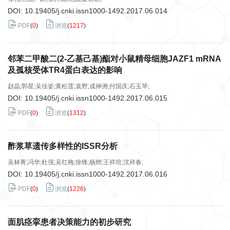
DOI:
10.19405/j.cnki.issn1000-1492.2017.06.014
PDF
(
0
)
浏览
(
1217
)
邻苯二甲酸二(2-乙基己基)酯对小鼠精母细胞JAZF1 mRNA
及孤核受体TR4蛋白表达的影响
赵晶;郭星;吴佳姿;黄松莲;袁野;成神洲;付国庆;石玉琴;
DOI:
10.19405/j.cnki.issn1000-1492.2017.06.015
PDF
(
0
)
浏览
(
1312
)
酢浆草遗传多样性的ISSR分析
吴林菁;冯华;杜强;吴红梅;徐锋;杨烨;王祥培;沈祥春;
DOI:
10.19405/j.cnki.issn1000-1492.2017.06.016
PDF
(
0
)
浏览
(
1226
)
面肌痉挛患者决策能力的初步研究