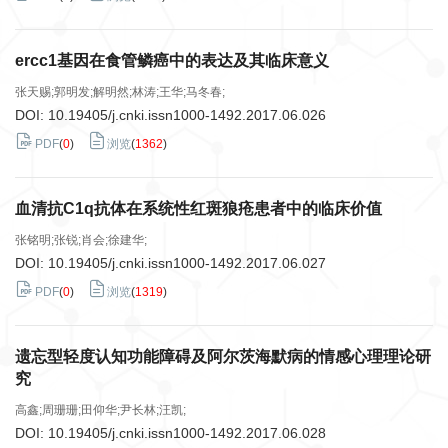
ercc1基因在食管鳞癌中的表达及其临床意义
张天赐;郭明发;解明然;林涛;王华;马冬春;
DOI:
10.19405/j.cnki.issn1000-1492.2017.06.026
PDF
(
0
)
浏览
(
1362
)
血清抗C1q抗体在系统性红斑狼疮患者中的临床价值
张铭明;张锐;肖会;徐建华;
DOI:
10.19405/j.cnki.issn1000-1492.2017.06.027
PDF
(
0
)
浏览
(
1319
)
遗忘型轻度认知功能障碍及阿尔茨海默病的情感心理理论研
究
高鑫;周珊珊;田仰华;尹长林;汪凯;
DOI:
10.19405/j.cnki.issn1000-1492.2017.06.028