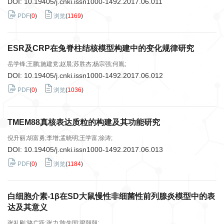
DOI:
10.19405/j.cnki.issn1000-1492.2017.06.011
PDF
(
0
)
浏览
(
1169
)
ESR及CRP在兔脊柱结核模型构建中的变化规律研究
岳学锋;王鹏;施建党;赵晨;苏胜杰;杨宗强;何胤;
DOI:
10.19405/j.cnki.issn1000-1492.2017.06.012
PDF
(
0
)
浏览
(
1036
)
TMEM88真核表达质粒的构建及其功能研究
倪升丽;胡富勇;李增;孟晓明;王学富;徐涛;
DOI:
10.19405/j.cnki.issn1000-1492.2017.06.013
PDF
(
0
)
浏览
(
1184
)
白细胞介素-1β在SD大鼠慢性非细菌性前列腺炎模型中的表
达及其意义
张礼刚;骆广跃;张力;陈先国;梁朝朝;