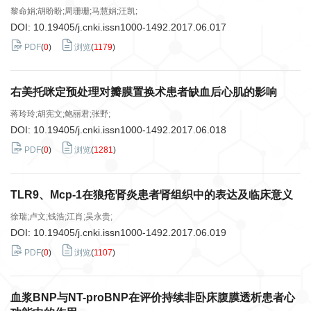
黎命娟;胡盼盼;周珊珊;马慧娟;汪凯;
DOI:
10.19405/j.cnki.issn1000-1492.2017.06.017
PDF
(
0
)
浏览
(
1179
)
右美托咪定预处理对瓣膜置换术患者缺血后心肌的影响
蒋玲玲;胡宪文;鲍丽君;张野;
DOI:
10.19405/j.cnki.issn1000-1492.2017.06.018
PDF
(
0
)
浏览
(
1281
)
TLR9、Mcp-1在狼疮肾炎患者肾组织中的表达及临床意义
徐瑞;卢文;钱浩;江肖;吴永贵;
DOI:
10.19405/j.cnki.issn1000-1492.2017.06.019
PDF
(
0
)
浏览
(
1107
)
血浆BNP与NT-proBNP在评价持续非卧床腹膜透析患者心