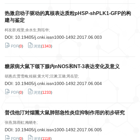
热激启动子驱动的真核表达质粒pHSP-shPLK1-GFP的构
建与鉴定
柯友群;程里;余水生;荆珏华;
DOI:
10.19405/j.cnki.issn1000-1492.2017.06.003
PDF
(
0
)
浏览
(
1343
)
糖尿病大鼠下颌下腺内nNOS和NT-3表达变化及意义
胡惠贞;贾雪梅;桂丽;黄大可;汪渊;王璐;周岳堃;
DOI:
10.19405/j.cnki.issn1000-1492.2017.06.004
PDF
(
0
)
浏览
(
1233
)
普伐他汀对烟熏大鼠肺部急性炎症抑制作用的初步研究
张燕;陈雨虹;梅晓冬;
DOI:
10.19405/j.cnki.issn1000-1492.2017.06.005
PDF
(
0
)
浏览
(
1118
)