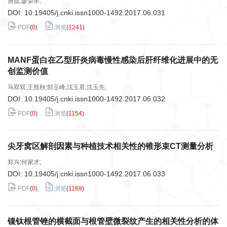
唐磊;廖荣丰;
DOI:
10.19405/j.cnki.issn1000-1492.2017.06.031
PDF
(
0
)
浏览
(
1241
)
MANF蛋白在乙型肝炎病毒慢性感染后肝纤维化进展中的无
创监测价值
马双双;王殷秋;郜玉峰;沈玉君;沈玉先;
DOI:
10.19405/j.cnki.issn1000-1492.2017.06.032
PDF
(
0
)
浏览
(
1154
)
尖牙窝区解剖因素与种植技术相关性的锥形束CT测量分析
郑兴;何家才;
DOI:
10.19405/j.cnki.issn1000-1492.2017.06.033
PDF
(
0
)
浏览
(
1169
)
镍钛根管锉的横截面与根管壁微裂纹产生的相关性分析的体