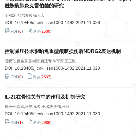
酰胺酶肺炎克雷伯菌的研究
王刚;宋国滨;黄颖;徐元宏;
DOI:
10.19405/j.cnki.issn1000-1492.2021.11.028
PDF
(
0
)
浏览
(
2530
)
控制减压技术影响兔重型颅脑损伤后NDRG2表达机制
潘晓飞;曹鑫意;张崇辉;何建青;陈军辉;王玉海;
DOI:
10.19405/j.cnki.issn1000-1492.2021.11.029
PDF
(
0
)
浏览
(
2637
)
IL-21在骨性关节中的作用及机制研究
魏松松;徐斌;汪昊;涂俊;王瑞;姜少伟;张珂;
DOI:
10.19405/j.cnki.issn1000-1492.2021.11.030
PDF
(
1
)
浏览
(
2986
)