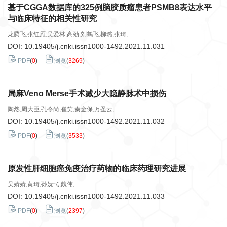
基于CGGA数据库的325例脑胶质瘤患者PSMB8表达水平
与临床特征的相关性研究
龙腾飞;张红雁;吴爱林;高劲;刘鹤飞;柳璐;张琦;
DOI:
10.19405/j.cnki.issn1000-1492.2021.11.031
PDF
(
0
)
浏览
(
3269
)
局麻Veno Merse手术减少大隐静脉术中损伤
陶然;周大臣;孔令尚;崔笑;秦金保;万圣云;
DOI:
10.19405/j.cnki.issn1000-1492.2021.11.032
PDF
(
0
)
浏览
(
3533
)
原发性肝细胞癌免疫治疗药物的临床药理研究进展
吴婧婧;黄琦;孙妩弋;魏伟;
DOI:
10.19405/j.cnki.issn1000-1492.2021.11.033
PDF
(
0
)
浏览
(
2397
)