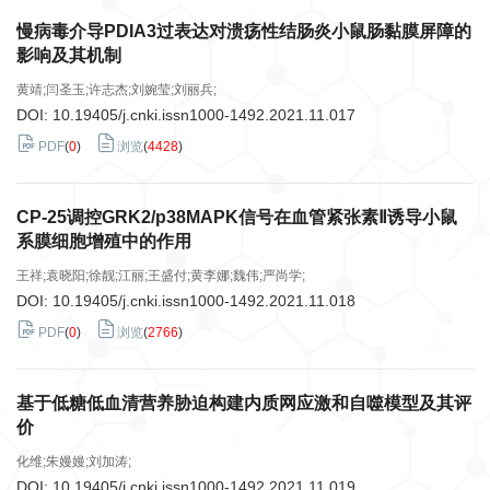
慢病毒介导PDIA3过表达对溃疡性结肠炎小鼠肠黏膜屏障的
影响及其机制
黄靖;闫圣玉;许志杰;刘婉莹;刘丽兵;
DOI:
10.19405/j.cnki.issn1000-1492.2021.11.017
PDF
(
0
)
浏览
(
4428
)
CP-25调控GRK2/p38MAPK信号在血管紧张素Ⅱ诱导小鼠
系膜细胞增殖中的作用
王祥;袁晓阳;徐靓;江丽;王盛付;黄李娜;魏伟;严尚学;
DOI:
10.19405/j.cnki.issn1000-1492.2021.11.018
PDF
(
0
)
浏览
(
2766
)
基于低糖低血清营养胁迫构建内质网应激和自噬模型及其评
价
化维;朱嫚嫚;刘加涛;
DOI:
10.19405/j.cnki.issn1000-1492.2021.11.019