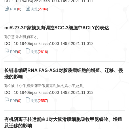
DOI:
10.19405/j.cnki.issn1000-1492.2021.11.011
PDF
(
0
)
浏览
(
2784
)
miR-27-3P家族负向调控SCC-3细胞中ACLY的表达
孙乔慧;朱友明;何家才;
DOI:
10.19405/j.cnki.issn1000-1492.2021.11.012
PDF
(
0
)
浏览
(
2616
)
长链非编码RNA FAS-AS1对胶质瘤细胞的增殖、迁移、侵
袭的影响
孙立波;卞尔保;程梦;张正伟;黄克兵;陈杰;岳小宇;赵兵;
DOI:
10.19405/j.cnki.issn1000-1492.2021.11.013
PDF
(
0
)
浏览
(
2557
)
有机阴离子转运蛋白1对大鼠滑膜细胞吸收甲氨蝶呤、增殖
及迁移的影响