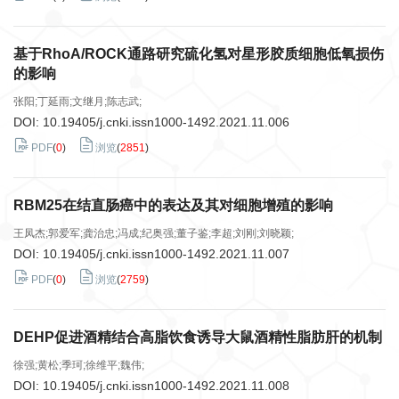
基于RhoA/ROCK通路研究硫化氢对星形胶质细胞低氧损伤
的影响
张阳;丁延雨;文继月;陈志武;
DOI:
10.19405/j.cnki.issn1000-1492.2021.11.006
PDF
(
0
)
浏览
(
2851
)
RBM25在结直肠癌中的表达及其对细胞增殖的影响
王凤杰;郭爱军;龚治忠;冯成;纪奥强;董子鉴;李超;刘刚;刘晓颖;
DOI:
10.19405/j.cnki.issn1000-1492.2021.11.007
PDF
(
0
)
浏览
(
2759
)
DEHP促进酒精结合高脂饮食诱导大鼠酒精性脂肪肝的机制
徐强;黄松;季珂;徐维平;魏伟;
DOI:
10.19405/j.cnki.issn1000-1492.2021.11.008