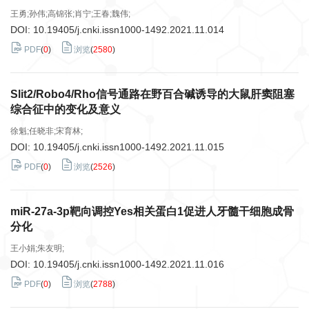
王勇;孙伟;高锦张;肖宁;王春;魏伟;
DOI:
10.19405/j.cnki.issn1000-1492.2021.11.014
PDF
(
0
)
浏览
(
2580
)
Slit2/Robo4/Rho信号通路在野百合碱诱导的大鼠肝窦阻塞
综合征中的变化及意义
徐魁;任晓非;宋育林;
DOI:
10.19405/j.cnki.issn1000-1492.2021.11.015
PDF
(
0
)
浏览
(
2526
)
miR-27a-3p靶向调控Yes相关蛋白1促进人牙髓干细胞成骨
分化
王小娟;朱友明;
DOI:
10.19405/j.cnki.issn1000-1492.2021.11.016
PDF
(
0
)
浏览
(
2788
)