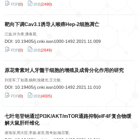
PDF
(
0
)
浏览
(
2490
)
靶向下调Cav3.1诱导人喉癌Hep-2细胞凋亡
江旋;许为青;潘春晨;
DOI:
10.19405/j.cnki.issn1000-1492.2021.11.009
PDF
(
0
)
浏览
(
2849
)
原花青素对人牙髓干细胞的增殖及成骨分化作用的研究
刘亚军;丁如愿;杨刚;徐建光;王元银;
DOI:
10.19405/j.cnki.issn1000-1492.2021.11.010
PDF
(
0
)
浏览
(
4005
)
七叶皂苷钠通过PI3K/AKT/mTOR通路抑制eIF4F复合物缓
解大鼠肝纤维化
谢海深;周大臣;李扬;崔笑;熊奇如;喻宗繁;