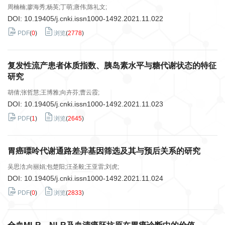
周楠楠;廖海秀;杨英;丁萌;唐伟;陈礼文;
DOI:
10.19405/j.cnki.issn1000-1492.2021.11.022
PDF
(
0
)
浏览
(
2778
)
复发性流产患者体质指数、胰岛素水平与糖代谢状态的特征
研究
胡倩;张哲慧;王博雅;向卉芬;曹云霞;
DOI:
10.19405/j.cnki.issn1000-1492.2021.11.023
PDF
(
1
)
浏览
(
2645
)
胃癌嘌呤代谢通路差异基因筛选及其与预后关系的研究
吴思浛;向丽娟;包楚阳;汪圣毅;王亚雷;刘虎;
DOI:
10.19405/j.cnki.issn1000-1492.2021.11.024
PDF
(
0
)
浏览
(
2833
)