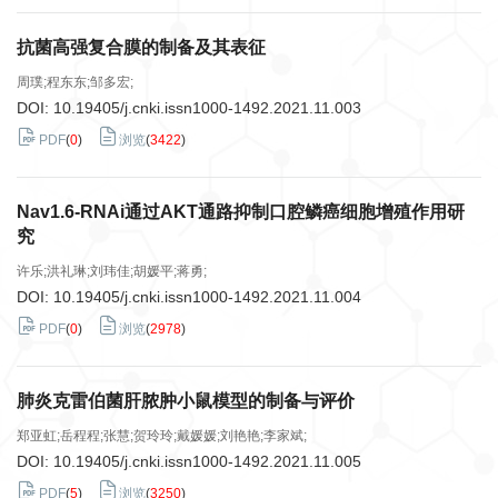
抗菌高强复合膜的制备及其表征
周璞;程东东;邹多宏;
DOI:
10.19405/j.cnki.issn1000-1492.2021.11.003
PDF
(
0
)
浏览
(
3422
)
Nav1.6-RNAi通过AKT通路抑制口腔鳞癌细胞增殖作用研
究
许乐;洪礼琳;刘玮佳;胡媛平;蒋勇;
DOI:
10.19405/j.cnki.issn1000-1492.2021.11.004
PDF
(
0
)
浏览
(
2978
)
肺炎克雷伯菌肝脓肿小鼠模型的制备与评价
郑亚虹;岳程程;张慧;贺玲玲;戴媛媛;刘艳艳;李家斌;
DOI:
10.19405/j.cnki.issn1000-1492.2021.11.005
PDF
(
5
)
浏览
(
3250
)