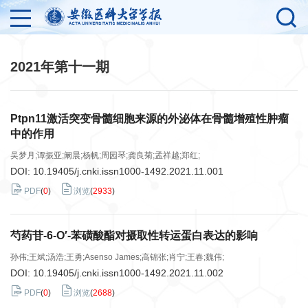
2021年第十一期
Ptpn11激活突变骨髓细胞来源的外泌体在骨髓增殖性肿瘤
中的作用
吴梦月;谭振亚;阚晨;杨帆;周园琴;龚良菊;孟祥越;郑红;
DOI:
10.19405/j.cnki.issn1000-1492.2021.11.001
PDF
(
0
)
浏览
(
2933
)
芍药苷-6-O′-苯磺酸酯对摄取性转运蛋白表达的影响
孙伟;王斌;汤浩;王勇;Asenso James;高锦张;肖宁;王春;魏伟;
DOI:
10.19405/j.cnki.issn1000-1492.2021.11.002
PDF
(
0
)
浏览
(
2688
)