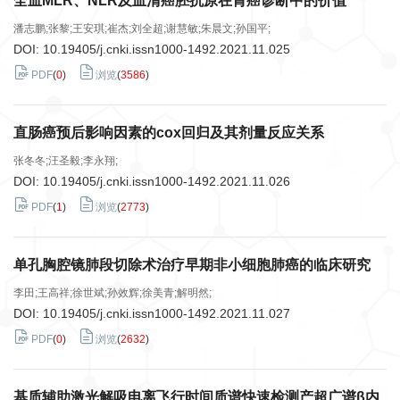
全血MLR、NLR及血清癌胚抗原在胃癌诊断中的价值
潘志鹏;张黎;王安琪;崔杰;刘全超;谢慧敏;朱晨文;孙国平;
DOI:
10.19405/j.cnki.issn1000-1492.2021.11.025
PDF
(
0
)
浏览
(
3586
)
直肠癌预后影响因素的cox回归及其剂量反应关系
张冬冬;汪圣毅;李永翔;
DOI:
10.19405/j.cnki.issn1000-1492.2021.11.026
PDF
(
1
)
浏览
(
2773
)
单孔胸腔镜肺段切除术治疗早期非小细胞肺癌的临床研究
李田;王高祥;徐世斌;孙效辉;徐美青;解明然;
DOI:
10.19405/j.cnki.issn1000-1492.2021.11.027
PDF
(
0
)
浏览
(
2632
)
基质辅助激光解吸电离飞行时间质谱快速检测产超广谱β内