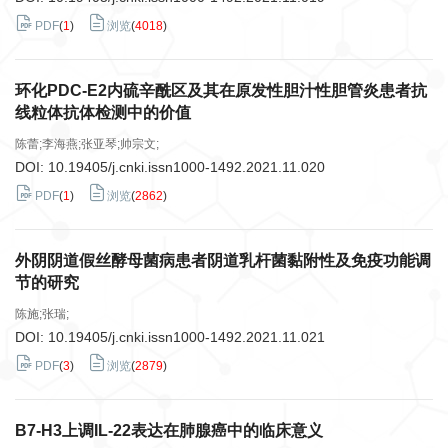
PDF
(
1
)
浏览
(
4018
)
环化PDC-E2内硫辛酰区及其在原发性胆汁性胆管炎患者抗
线粒体抗体检测中的价值
陈蕾;李海燕;张亚琴;帅宗文;
DOI:
10.19405/j.cnki.issn1000-1492.2021.11.020
PDF
(
1
)
浏览
(
2862
)
外阴阴道假丝酵母菌病患者阴道乳杆菌黏附性及免疫功能调
节的研究
陈施;张瑞;
DOI:
10.19405/j.cnki.issn1000-1492.2021.11.021
PDF
(
3
)
浏览
(
2879
)
B7-H3上调IL-22表达在肺腺癌中的临床意义