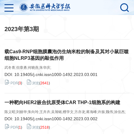
2023年第3期
载Cas9-RNP细胞膜囊泡仿生纳米粒的制备及其对小鼠巨噬
细胞NLRP3基因的敲低作用
武冬青;但章勇;何晓燕;朱华庆;
DOI:
10.19405/j.cnki.issn1000-1492.2023.03.001
PDF
(
3
)
浏览
(
2641
)
一种靶向HER2嵌合抗原受体CAR THP-1细胞系的构建
陈义昭;刘丽华;朱向玲;王卉卉;吴旭铭;檀学文;方亦龙;蒋海峰;许振;魏伟;涂佳杰;
DOI:
10.19405/j.cnki.issn1000-1492.2023.03.002
PDF
(
1
)
浏览
(
2518
)