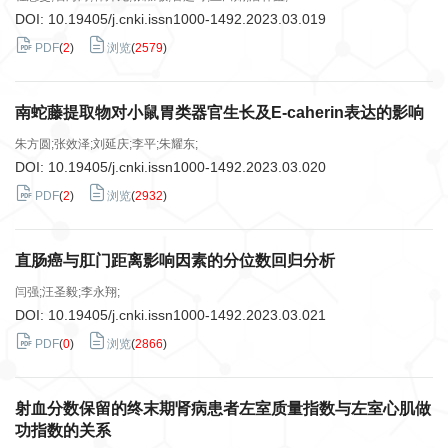
DOI:
10.19405/j.cnki.issn1000-1492.2023.03.019
PDF
(
2
)
浏览
(
2579
)
南蛇藤提取物对小鼠胃类器官生长及E-caherin表达的影响
朱方圆;张效泽;刘延庆;李平;朱耀东;
DOI:
10.19405/j.cnki.issn1000-1492.2023.03.020
PDF
(
2
)
浏览
(
2932
)
直肠癌与肛门距离影响因素的分位数回归分析
闫强;汪圣毅;李永翔;
DOI:
10.19405/j.cnki.issn1000-1492.2023.03.021
PDF
(
0
)
浏览
(
2866
)
射血分数保留的终末期肾病患者左室质量指数与左室心肌做
功指数的关系