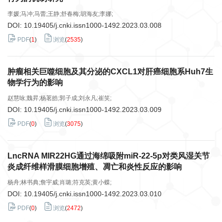
李媛;马冲;马蕾;王静;舒春梅;胡海友;李娜;
DOI:
10.19405/j.cnki.issn1000-1492.2023.03.008
PDF
(
1
)
浏览
(
2535
)
肿瘤相关巨噬细胞及其分泌的CXCL1对肝癌细胞系Huh7生
物学行为的影响
赵慧咏;魏昇;杨茗皓;郭子成;刘永凡;崔笑;
DOI:
10.19405/j.cnki.issn1000-1492.2023.03.009
PDF
(
0
)
浏览
(
3075
)
LncRNA MIR22HG通过海绵吸附miR-22-5p对类风湿关节
炎成纤维样滑膜细胞增殖、凋亡和炎性反应的影响
杨舟;林书典;詹宇威;肖璐;符克英;黄小蝶;
DOI:
10.19405/j.cnki.issn1000-1492.2023.03.010
PDF
(
0
)
浏览
(
2472
)