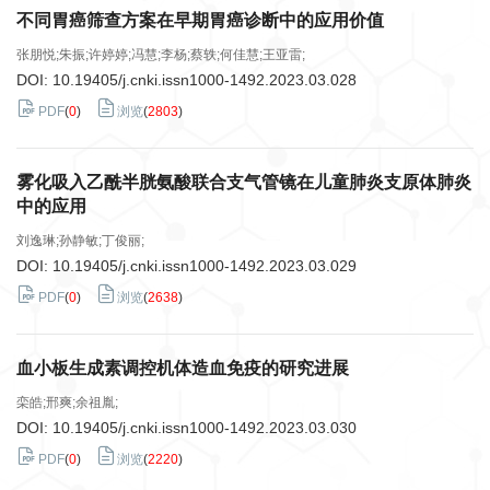
不同胃癌筛查方案在早期胃癌诊断中的应用价值
张朋悦;朱振;许婷婷;冯慧;李杨;蔡轶;何佳慧;王亚雷;
DOI:
10.19405/j.cnki.issn1000-1492.2023.03.028
PDF
(
0
)
浏览
(
2803
)
雾化吸入乙酰半胱氨酸联合支气管镜在儿童肺炎支原体肺炎
中的应用
刘逸琳;孙静敏;丁俊丽;
DOI:
10.19405/j.cnki.issn1000-1492.2023.03.029
PDF
(
0
)
浏览
(
2638
)
血小板生成素调控机体造血免疫的研究进展
栾皓;邢爽;余祖胤;
DOI:
10.19405/j.cnki.issn1000-1492.2023.03.030
PDF
(
0
)
浏览
(
2220
)