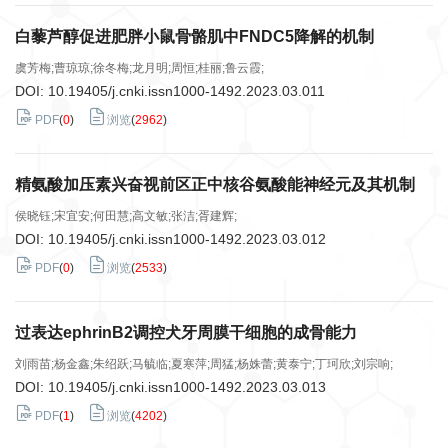
白藜芦醇促进肥胖小鼠骨骼肌中FNDC5降解的机制
虞芳梅;曹琼琼;徐冬梅;龙月明;周恒;桂丽;鲁云霞;
DOI:
10.19405/j.cnki.issn1000-1492.2023.03.011
PDF
(
0
)
浏览
(
2962
)
精氨酸加压素兴奋视前区正中核谷氨酸能神经元及其机制
侯晓钰;宋宜安;何田慧;高文敏;张洁;胥建辉;
DOI:
10.19405/j.cnki.issn1000-1492.2023.03.012
PDF
(
0
)
浏览
(
2533
)
过表达ephrinB2调控犬牙周膜干细胞的成骨能力
刘雨苗;杨金鑫;朱绍跃;马毓临;夏寒萍;周猛;杨姝蕾;黄泰宁;丁珂欣;刘宗响;
DOI:
10.19405/j.cnki.issn1000-1492.2023.03.013
PDF
(
1
)
浏览
(
4202
)