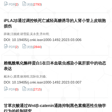
PDF
(
2
)
浏览
(
2793
)
iPLA2β通过调控铁死亡减轻高糖诱导的人肾小管上皮细胞
损伤
薛璐;汪靓婧;胡雪茹;吴永贵;齐向明;
DOI:
10.19405/j.cnki.issn1000-1492.2023.03.006
PDF
(
2
)
浏览
(
2844
)
赖氨酰氧化酶样蛋白1在日本血吸虫感染小鼠肝脏中的动态
表达
戴冰心;龚澧;杨旭晗;沈际佳;刘淼;
DOI:
10.19405/j.cnki.issn1000-1492.2023.03.007
PDF
(
0
)
浏览
(
2715
)
甘草次酸通过Wnt/β-catenin通路抑制黑色素瘤恶性生物学
行为的机制研究