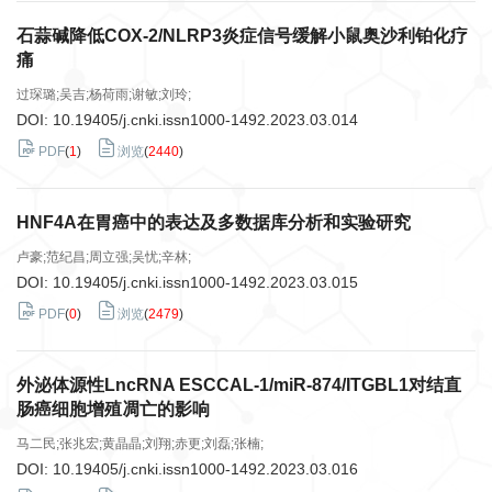
石蒜碱降低COX-2/NLRP3炎症信号缓解小鼠奥沙利铂化疗
痛
过琛璐;吴吉;杨荷雨;谢敏;刘玲;
DOI:
10.19405/j.cnki.issn1000-1492.2023.03.014
PDF
(
1
)
浏览
(
2440
)
HNF4A在胃癌中的表达及多数据库分析和实验研究
卢豪;范纪昌;周立强;吴忧;辛林;
DOI:
10.19405/j.cnki.issn1000-1492.2023.03.015
PDF
(
0
)
浏览
(
2479
)
外泌体源性LncRNA ESCCAL-1/miR-874/ITGBL1对结直
肠癌细胞增殖凋亡的影响
马二民;张兆宏;黄晶晶;刘翔;赤更;刘磊;张楠;
DOI:
10.19405/j.cnki.issn1000-1492.2023.03.016