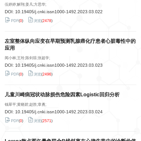
伍婷婷;解翔;姜凡;方思华;
DOI:
10.19405/j.cnki.issn1000-1492.2023.03.022
PDF
(
0
)
浏览
(
2478
)
左室整体纵向应变在早期预测乳腺癌化疗患者心脏毒性中的
应用
闻小林;王玲;陈剑琼;张超学;
DOI:
10.19405/j.cnki.issn1000-1492.2023.03.023
PDF
(
0
)
浏览
(
2496
)
儿童川崎病冠状动脉损伤危险因素Logistic回归分析
钱翠平;黄晓碧;赵胜;章勇;
DOI:
10.19405/j.cnki.issn1000-1492.2023.03.024
PDF
(
0
)
浏览
(
2571
)