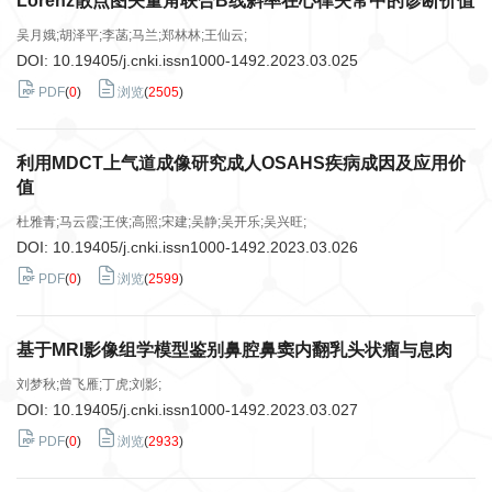
Lorenz散点图矢量角联合B线斜率在心律失常中的诊断价值
吴月娥;胡泽平;李菡;马兰;郑林林;王仙云;
DOI:
10.19405/j.cnki.issn1000-1492.2023.03.025
PDF
(
0
)
浏览
(
2505
)
利用MDCT上气道成像研究成人OSAHS疾病成因及应用价
值
杜雅青;马云霞;王侠;高照;宋建;吴静;吴开乐;吴兴旺;
DOI:
10.19405/j.cnki.issn1000-1492.2023.03.026
PDF
(
0
)
浏览
(
2599
)
基于MRI影像组学模型鉴别鼻腔鼻窦内翻乳头状瘤与息肉
刘梦秋;曾飞雁;丁虎;刘影;
DOI:
10.19405/j.cnki.issn1000-1492.2023.03.027
PDF
(
0
)
浏览
(
2933
)