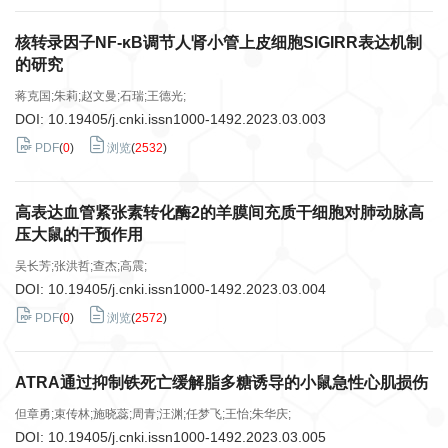
核转录因子NF-κB调节人肾小管上皮细胞SIGIRR表达机制
的研究
蒋克国;朱莉;赵文曼;石瑞;王德光;
DOI:
10.19405/j.cnki.issn1000-1492.2023.03.003
PDF
(
0
)
浏览
(
2532
)
高表达血管紧张素转化酶2的羊膜间充质干细胞对肺动脉高
压大鼠的干预作用
吴长芳;张洪哲;查杰;高震;
DOI:
10.19405/j.cnki.issn1000-1492.2023.03.004
PDF
(
0
)
浏览
(
2572
)
ATRA通过抑制铁死亡缓解脂多糖诱导的小鼠急性心肌损伤
但章勇;束传林;施晓蕊;周青;汪渊;任梦飞;王怡;朱华庆;
DOI:
10.19405/j.cnki.issn1000-1492.2023.03.005