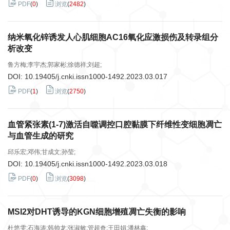
PDF
(
0
)
浏览
(
2482
)
纳米氧化锌诱发人心肌细胞AC16氧化应激损伤及转录组分
析改变
鲁方梅;李宇杰;郭家彬;徐德祥;刘超;
DOI:
10.19405/j.cnki.issn1000-1492.2023.03.017
PDF
(
1
)
浏览
(
2750
)
血管紧张素(1-7)激活自噬调控口腔黏膜下纤维性变细胞凋亡
与血管生成的研究
邱乐宏;邓伟;甘成文;孙莹;
DOI:
10.19405/j.cnki.issn1000-1492.2023.03.018
PDF
(
0
)
浏览
(
3098
)
MSI2对DHT诱导的KGN细胞增殖凋亡失衡的影响
杜悠雯;石海涛;韩帅龙;张淑敏;管超奇;王田娟;潘林鑫;