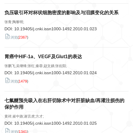
负压吸引环对杯状细胞密度的影响及与泪膜变化的关系
张青;陶黎明;
DOI:
10.19405/j.cnki.issn1000-1492.2010.01.023
浏览
(
2367
)
胃癌中HIF-1a、VEGF及Glut1的表达
张鹏飞;吴继锋;张红;秦蓉;赵文娣;张佐阳;
DOI:
10.19405/j.cnki.issn1000-1492.2010.01.024
浏览
(
1479
)
七氟醚预先吸入在右肝切除术中对肝脏缺血/再灌注损伤的
保护作用
黄祥;崔中路;谢言虎;方才;
DOI:
10.19405/j.cnki.issn1000-1492.2010.01.025
浏览
(
1341
)