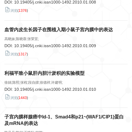
DOI:
10.19405/j.cnki.issn1000-1492.2010.01.008
浏览
(
1376
)
血管内皮生长因子在围植入期小鼠子宫内膜中的表达
高晓妹;陈晓蓉;张荣宜;
DOI:
10.19405/j.cnki.issn1000-1492.2010.01.009
浏览
(
1317
)
利福平致小鼠肝内胆汁淤积的实验模型
徐娟;陈熙;张程;段自皥;徐德祥;许建明;
DOI:
10.19405/j.cnki.issn1000-1492.2010.01.010
浏览
(
1443
)
子宫内膜样腺癌中Id-1、Smad4和p21~(WAF1/CIP1)蛋白
及mRNA的表达