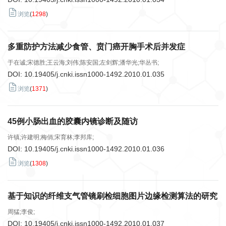
浏览
(
1298
)
多重防护方法减少食管、贲门癌开胸手术后并发症
于在诚;宋德胜;王云海;刘伟;陈安国;左剑辉;潘华光;华丛书;
DOI:
10.19405/j.cnki.issn1000-1492.2010.01.035
浏览
(
1371
)
45例小肠出血的胶囊内镜诊断及随访
许镇;许建明;梅俏;宋育林;李邦库;
DOI:
10.19405/j.cnki.issn1000-1492.2010.01.036
浏览
(
1308
)
基于知识的纤维支气管镜刷检细胞图片边缘检测算法的研究
周猛;李俊;
DOI:
10.19405/j.cnki.issn1000-1492.2010.01.037