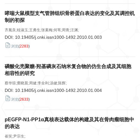
哮喘大鼠模型支气管肺组织骨桥蛋白表达的变化及其调控机
制的初探
齐胤良;桂淑玉;王勇生;张素梅;何苇;周青;汪渊;
DOI:
10.19405/j.cnki.issn1000-1492.2010.01.003
浏览
(
2283
)
磷酸化壳聚糖-羟基磷灰石纳米复合物的仿生合成及其细胞
相容性的研究
蔡华琼;窦晓晨;周健;李全利;汤健;陈辉;
DOI:
10.19405/j.cnki.issn1000-1492.2010.01.004
浏览
(
2633
)
pEGFP-N1-PP1α真核表达载体的构建及其在骨肉瘤细胞中
的表达
崔笑;尹宗生;