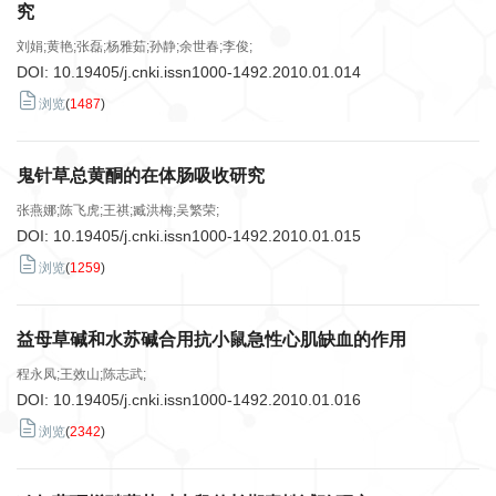
究
刘娟;黄艳;张磊;杨雅茹;孙静;余世春;李俊;
DOI:
10.19405/j.cnki.issn1000-1492.2010.01.014
浏览
(
1487
)
鬼针草总黄酮的在体肠吸收研究
张燕娜;陈飞虎;王祺;臧洪梅;吴繁荣;
DOI:
10.19405/j.cnki.issn1000-1492.2010.01.015
浏览
(
1259
)
益母草碱和水苏碱合用抗小鼠急性心肌缺血的作用
程永凤;王效山;陈志武;
DOI:
10.19405/j.cnki.issn1000-1492.2010.01.016
浏览
(
2342
)