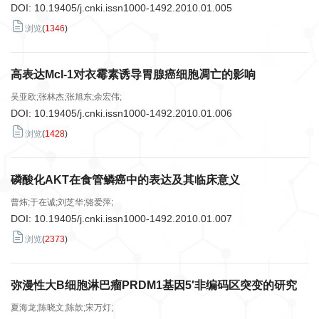
DOI:
10.19405/j.cnki.issn1000-1492.2010.01.005
浏览
(
1346
)
高表达Mcl-1对衣霉素诱导胃腺癌细胞凋亡的影响
吴亚欧;张林杰;张旭东;余宏伟;
DOI:
10.19405/j.cnki.issn1000-1492.2010.01.006
浏览
(
1428
)
磷酸化AKT在食管鳞癌中的表达及其临床意义
曹炜;于在诚;刘芝华;骆爱萍;
DOI:
10.19405/j.cnki.issn1000-1492.2010.01.007
浏览
(
2373
)
弥漫性大B细胞淋巴瘤PRDM1基因5′非编码区突变的研究
夏海龙;陈晓文;陈歆;宋万灯;