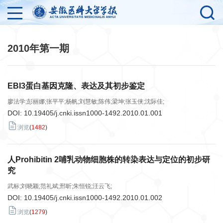
2010年第一期
EBI3蛋白基因克隆、表达及其初步鉴定
廖法学;彭丽娜;张平平;杨帆;刘慧敏;陈伟;梁坤;张玉侠;沈际佳;
DOI:
10.19405/j.cnki.issn1000-1492.2010.01.001
浏览
(
1482
)
人Prohibitin 2哺乳动物细胞株的转染表达与定位的初步研
究
武标;刘晓颖;范礼斌;邢昕;朱恒锐;汪云飞;
DOI:
10.19405/j.cnki.issn1000-1492.2010.01.002
浏览
(
1279
)