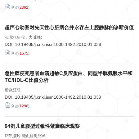
浏览
(
2362
)
超声心动图对先天性心脏病合并永存左上腔静脉的诊断价值
沈琪;张新书;丁力;张峰;
DOI:
10.19405/j.cnki.issn1000-1492.2010.01.038
浏览
(
1675
)
急性脑梗死患者血清超敏C反应蛋白、同型半胱氨酸水平和
TC/HDL-C比值分析
杨淼;汪凯;
DOI:
10.19405/j.cnki.issn1000-1492.2010.01.039
浏览
(
1296
)
94例儿童腹型过敏性紫癜临床观察
邓芳;鹿玲;胡波;桂明;张琴;