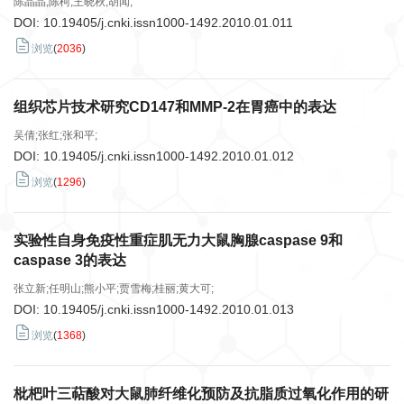
陈晶晶;陈柯;王晓秋;胡闻;
DOI:
10.19405/j.cnki.issn1000-1492.2010.01.011
浏览
(
2036
)
组织芯片技术研究CD147和MMP-2在胃癌中的表达
吴倩;张红;张和平;
DOI:
10.19405/j.cnki.issn1000-1492.2010.01.012
浏览
(
1296
)
实验性自身免疫性重症肌无力大鼠胸腺caspase 9和
caspase 3的表达
张立新;任明山;熊小平;贾雪梅;桂丽;黄大可;
DOI:
10.19405/j.cnki.issn1000-1492.2010.01.013
浏览
(
1368
)
枇杷叶三萜酸对大鼠肺纤维化预防及抗脂质过氧化作用的研