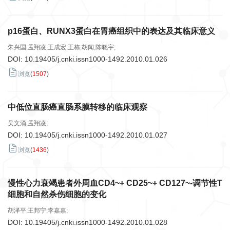
p16蛋白、RUNX3蛋白在胃癌组织中的表达及其临床意义
朱兴国;孟翔凌;王成宏;王栋;胡闻;陈晓宇;
DOI:
10.19405/j.cnki.issn1000-1492.2010.01.026
浏览
(
1507
)
中低位直肠癌直肠系膜转移的临床观察
吴文涌;孟翔凌;
DOI:
10.19405/j.cnki.issn1000-1492.2010.01.027
浏览
(
1436
)
慢性心力衰竭患者外周血CD4~+ CD25~+ CD127~-调节性T
细胞和自然杀伤细胞的变化
胡泽平;王邦宁;李嘉嘉;
DOI:
10.19405/j.cnki.issn1000-1492.2010.01.028