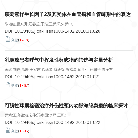
胰岛素样生长因子2及其受体在血管瘤和血管畸形中的表达
陈增红;曹东升;汪春兰;丁浩;王邦河;朱邦中;
DOI:
10.19405/j.cnki.issn1000-1492.2010.01.020
浏览
(
1418
)
乳腺癌患者呼气中挥发性标志物的筛选与定量分析
宋琪;刘虎;高署;王宏志;徐珍琴;潘跃银;熊福星;顾康生;孙国平;陈振东;
DOI:
10.19405/j.cnki.issn1000-1492.2010.01.021
浏览
(
1367
)
可脱性球囊栓塞治疗外伤性颈内动脉海绵窦瘘的临床探讨
罗靖;王晓健;程宏伟;冯春国;李严;王毅;
DOI:
10.19405/j.cnki.issn1000-1492.2010.01.022
浏览
(
1585
)