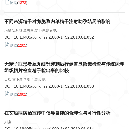
浏览
(
1373
)
不同来源精子对卵胞浆内单精子注射助孕结局的影响
冯翠娥;丛林;章志国;贺小进;赵丽华;
DOI:
10.19405/j.cnki.issn1000-1492.2010.01.032
浏览
(
1265
)
无精子症患者睾丸细针穿刺后行倒置显微镜检查与传统病理
组织切片检查精子检出率的比较
吴欢;贺小进;赵济华;曹云霞;
DOI:
10.19405/j.cnki.issn1000-1492.2010.01.033
浏览
(
1961
)
在艾滋病防治宣传中倡导自律的合理性与可行性分析
刘谦;
DOI:
10.19405/j.cnki.issn1000-1492.2010.01.034