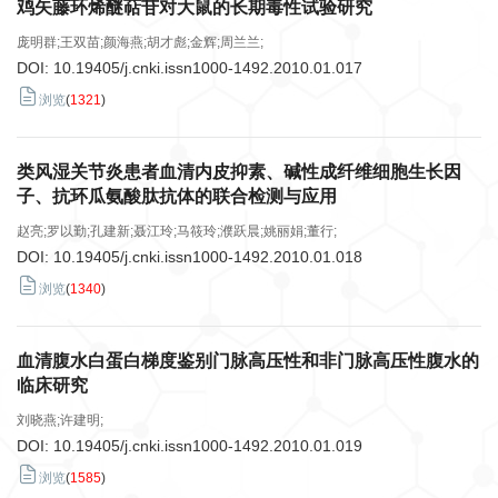
鸡矢藤环烯醚萜苷对大鼠的长期毒性试验研究
庞明群;王双苗;颜海燕;胡才彪;金辉;周兰兰;
DOI:
10.19405/j.cnki.issn1000-1492.2010.01.017
浏览
(
1321
)
类风湿关节炎患者血清内皮抑素、碱性成纤维细胞生长因
子、抗环瓜氨酸肽抗体的联合检测与应用
赵亮;罗以勤;孔建新;聂江玲;马筱玲;濮跃晨;姚丽娟;董行;
DOI:
10.19405/j.cnki.issn1000-1492.2010.01.018
浏览
(
1340
)
血清腹水白蛋白梯度鉴别门脉高压性和非门脉高压性腹水的
临床研究
刘晓燕;许建明;
DOI:
10.19405/j.cnki.issn1000-1492.2010.01.019
浏览
(
1585
)