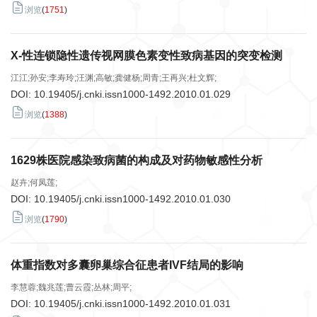
浏览
(
1751
)
X-性连锁隐性遗传视网膜色素变性致病基因的突变检测
江江;孙安;李寿玲;汪渊;高敏;龚健杨;周青;王再兴;杜文辉;
DOI:
10.19405/j.cnki.issn1000-1492.2010.01.029
浏览
(
1388
)
1629株医院感染致病菌的构成及对药物敏感性分析
赵卉;何凤莲;
DOI:
10.19405/j.cnki.issn1000-1492.2010.01.030
浏览
(
1790
)
体重指数对多囊卵巢综合征患者IVF结局的影响
李慧蓉;魏兆莲;曹云霞;丛林;周平;
DOI:
10.19405/j.cnki.issn1000-1492.2010.01.031