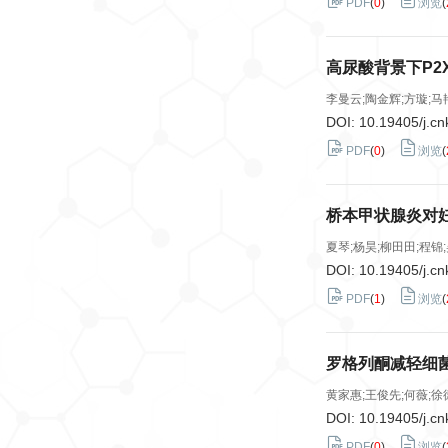
PDF
(
0
)
浏览
(
高尿酸背景下P2X
李曼云;陶金辉;方璇;马
DOI:
10.19405/j.cn
PDF
(
0
)
浏览
(
桥本甲状腺炎对
夏琴;杨昊;柳田田;程锦;
DOI:
10.19405/j.cn
PDF
(
1
)
浏览
(
罗格列酮减轻细
黄家惠;王俊先;何薇;徐
DOI:
10.19405/j.cn
PDF
(
0
)
浏览
(