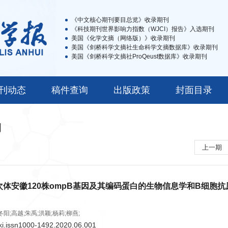
《中文核心期刊要目总览》收录期刊
《科技期刊世界影响力指数（WJCI）报告》入选期刊
美国《化学文摘（网络版）》收录期刊
美国《剑桥科学文摘社生命科学文摘数据库》收录期刊
美国《剑桥科学文摘社ProQeust数据库》收录期刊
刊动态
稿件查询
出版政策
封面目录
期
上一期
体安徽120株ompB基因及其编码蛋白的生物信息学和B细胞抗
阳;高越;朱禹;洪颖;杨莉;柳燕;
ki.issn1000-1492.2020.06.001