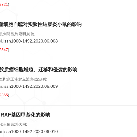
2821
)
巨噬细胞自噬对实验性结肠炎小鼠的影响
彬;刘晓昌;许建明;梅俏;
ki.issn1000-1492.2020.06.008
2547
)
对胶质瘤细胞增殖、迁移和侵袭的影响
程梦;张正伟;孙立波;陈杰;赵兵;
ki.issn1000-1492.2020.06.009
2365
)
RAF基因甲基化的影响
彤;王佑民;邓大同;
ki.issn1000-1492.2020.06.010