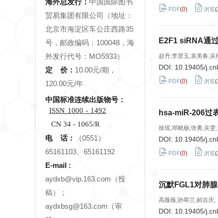
海外总发行：
中国国际图书
PDF
(
0
)
浏览
(
贸易集团有限公司（地址：
北京市海淀区车公庄西路35
E2F1 siR
号，邮政编码：100048，海
外发行代号：MO5933）
赵丹;李贤玉;袁美春;吴
DOI:
10.19405/j.cn
定 价：
10.00元/期，
PDF
(
0
)
浏览
(
120.00元/年
中国标准连续出版物号：
ISSN
1000
-
1492
hsa-miR-2
CN 34 - 1065/R
徐瑶;邓晓杨;张勇;吴雯;
电 话：
（0551）
DOI:
10.19405/j.cn
65161103、65161192
PDF
(
0
)
浏览
(
E-mail :
aydxb@vip.163.com（投
沉默FGL1对肺
稿）；
高薇薇;孙翠兰;郝吉庆;
aydxbsg@163.com（审
DOI:
10.19405/j.cn