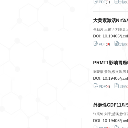
PDF
(
1
)
浏览
(
大黄素激活Nrf
崔勤涛;王俊华;刘晓晨;
DOI:
10.19405/j.cn
PDF
(
0
)
浏览
(
PRMT1影响胃癌
刘蒙蒙;姜浩;楼文晖;宋
DOI:
10.19405/j.cn
PDF
(
4
)
浏览
(
外源性GDF11
张宸铭;刘宇;盛瑛;徐佰
DOI:
10.19405/j.cn