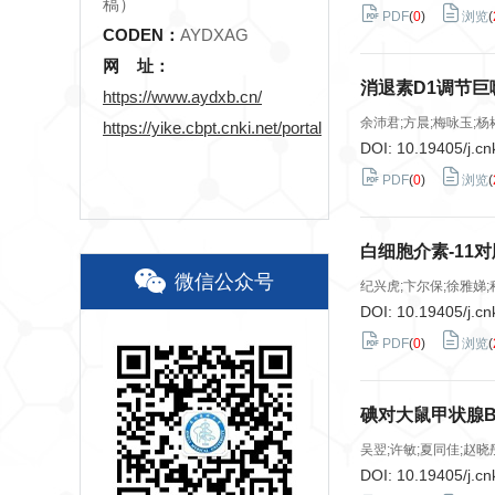
稿）
PDF
(
0
)
浏览
(
CODEN：
AYDXAG
网 址：
消退素D1调节
https://www.aydxb.cn/
余沛君;方晨;梅咏玉;杨
https://yike.cbpt.cnki.net/portal
DOI:
10.19405/j.cn
PDF
(
0
)
浏览
(
白细胞介素-11
微信公众号
纪兴虎;卞尔保;徐雅娣;
DOI:
10.19405/j.cn
PDF
(
0
)
浏览
(
碘对大鼠甲状腺B
吴翌;许敏;夏同佳;赵晓
DOI:
10.19405/j.cn