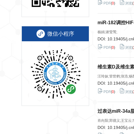
PDF
(
0
)
浏览
(
miR-182调控
杨娟;谢莹莺;
微信小程序
DOI:
10.19405/j.cn
PDF
(
0
)
浏览
(
维生素D及维生
汪玲妹;管世鹤;张浩;杨
DOI:
10.19405/j.cn
PDF
(
0
)
浏览
(
过表达miR-3
肖向阳;郑德义;王宝云;
DOI:
10.19405/j.cn