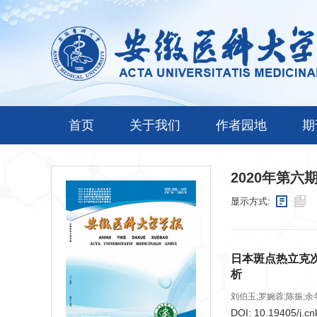
首页
关于我们
作者园地
期
2020年第六
显示方式:
日本斑点热立克次
析
刘伯玉;罗婉蓉;陈振;余冬
DOI:
10.19405/j.cn