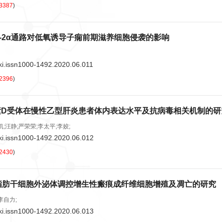
3387
)
HIF-2α通路对低氧诱导子痫前期滋养细胞侵袭的影响
ki.issn1000-1492.2020.06.011
2396
)
素D受体在慢性乙型肝炎患者体内表达水平及抗病毒相关机制的研
凯;汪静;严荣荣;李太平;李姣;
ki.issn1000-1492.2020.06.012
2430
)
4a脂肪干细胞外泌体调控增生性瘢痕成纤维细胞增殖及凋亡的研究
李自力;
ki.issn1000-1492.2020.06.013