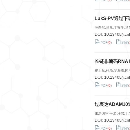
LukS-PV通过
汪自然;马凡;丁篷生;马
DOI:
10.19405/j.cn
PDF
(
0
)
浏览
(
长链非编码RNA 
崔士猛;杜渐;罗海峰;闻庆
DOI:
10.19405/j.cn
PDF
(
0
)
浏览
(
过表达ADAM10
张浩;左和平;刘泽岩;丁
DOI:
10.19405/j.cn
PDF
(
0
)
浏览
(