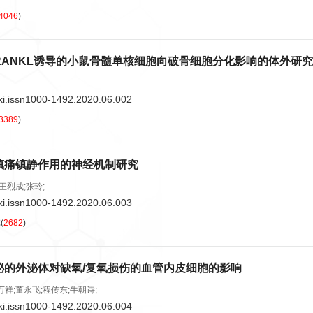
4046
)
RANKL诱导的小鼠骨髓单核细胞向破骨细胞分化影响的体外研究
ki.issn1000-1492.2020.06.002
3389
)
镇痛镇静作用的神经机制研究
王烈成;张玲;
ki.issn1000-1492.2020.06.003
览
(
2682
)
泌的外泌体对缺氧/复氧损伤的血管内皮细胞的影响
万祥;董永飞;程传东;牛朝诗;
ki.issn1000-1492.2020.06.004