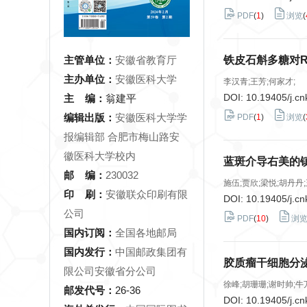
PDF
(
1
)
浏览
(
铁皮石斛多糖对
主管单位：
安徽省教育厅
主办单位：
安徽医科大学
李汉青;王芳;何家才;
DOI:
10.19405/j.cn
主 编：
翁建平
编辑出版：
安徽医科大学学
PDF
(
1
)
浏览
(
报编辑部 合肥市梅山路安
徽医科大学校内
蓝斑介导右美的
邮 编：
230032
施伍;贾欣;梁悦;胡丹丹;
印 刷：
安徽联众印刷有限
DOI:
10.19405/j.cn
公司
PDF
(
10
)
浏
国内订阅：
全国各地邮局
国内发行：
中国邮政集团有
胶质瘤干细胞分
限公司安徽省分公司
徐峰;胡珊珊;谢时帅;牛
邮发代号：
26-36
DOI:
10.19405/j.cn