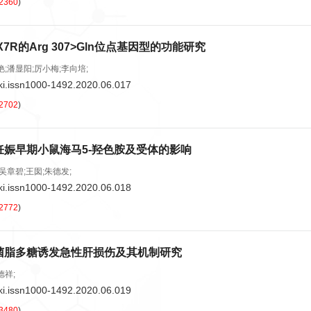
2360
)
7R的Arg 307>Gln位点基因型的功能研究
艳;潘显阳;厉小梅;李向培;
ki.issn1000-1492.2020.06.017
2702
)
妊娠早期小鼠海马5-羟色胺及受体的影响
吴章碧;王囡;朱德发;
ki.issn1000-1492.2020.06.018
2772
)
菌脂多糖诱发急性肝损伤及其机制研究
德祥;
ki.issn1000-1492.2020.06.019
3480
)