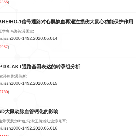
2355
)
2/ARE/HO-1信号通路对心肌缺血再灌注损伤大鼠心功能保护作用
王学惠;马海英;苏国宝;
ki.issn1000-1492.2020.06.014
2957
)
PI3K-AKT通路基因表达的转录组分析
超;孙剑勇;吴伟新;
ki.issn1000-1492.2020.06.015
2780
)
对SD大鼠动脉血管钙化的影响
达;靳天慧;刘叶红;马涛;王倩;徐红波;宗刚军;
ki.issn1000-1492.2020.06.016