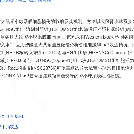
对高糖诱导大鼠肾小球系膜细胞损伤的影响及其机制。方法以大鼠肾小球
(HG+NSC组)、溶剂对照组(HG+DMSO组)和渗透压对照甘露醇组(M
组大鼠肾小球系膜细胞凋亡情况,采用Western blot法检测各组
F-κB)核转入水平,应用智能激光共聚焦显微镜分析各组细胞NF-κB表达情况。
达量增加,NF-κB核转入增加(P<0.05);与HG组比较,HG+NSC(10μmol/
减少(P<0.05);与HG+NSC(10μmol/L)组比较,HG+DMSO组细胞活力降低
05)。Rac1抑制剂(NSC23766)可使高糖诱导大鼠肾小球系膜细胞活力增加
Rac1/JNK/NF-κB信号通路减轻高糖诱导的肾小球系膜细胞损伤。
肌纤维化的机制
流产中的表达