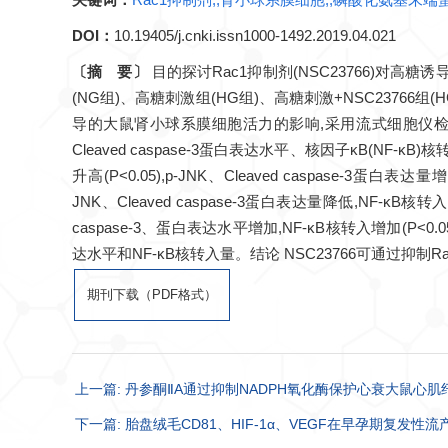
DOI：
10.19405/j.cnki.issn1000-1492.2019.04.021
〔摘 要〕
目的探讨Rac1抑制剂(NSC23766)
(NG组)、高糖刺激组(HG组)、高糖刺激+NSC23766组
导的大鼠肾小球系膜细胞活力的影响,采用流式细胞仪检测各
Cleaved caspase-3蛋白表达水平、核因子κB(N
升高(P<0.05),p-JNK、Cleaved caspase-3蛋白表
JNK、Cleaved caspase-3蛋白表达量降低,NF-κB核转入
caspase-3、蛋白表达水平增加,NF-κB核转入增加(P<0.
达水平和NF-κB核转入量。结论 NSC23766可通过抑制
期刊下载（PDF格式）
上一篇: 丹参酮ⅡA通过抑制NADPH氧化酶保护心衰大鼠心
下一篇: 胎盘绒毛CD81、HIF-1α、VEGF在早孕期复发性