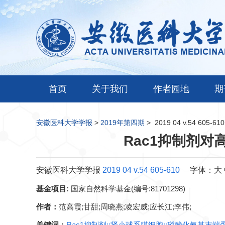
首页
关于我们
作者园地
期
安徽医科大学学报
>
2019年第四期
>
2019 04 v.54 605-610
Rac1抑制剂
安徽医科大学学报
2019 04 v.54 605-610
字体：
大
基金项目:
国家自然科学基金(编号:81701298)
作者：
范高霞;甘甜;周晓燕;凌宏威;应长江;李伟;
关键词：
Rac1抑制剂;;肾小球系膜细胞;;磷酸化氨基末端