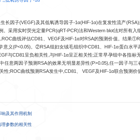
生长因子(VEGF)及其低氧诱导因子-1α(HIF-1α)在复发性流产
采用实时荧光定量PCR(qRT-PCR)法和Western blot法对所有入
关性,ROC曲线评估CD81、VEGF及HIF-1α对RSA的预测价值。结果
意义(P<0.05)。②RSA组妇女绒毛组织中CD81、HIF-1α蛋
组中VEGF与CD81呈负相关性,与HIF-1α呈正相关性;正常早孕组中各指标
量中任意两因子预测RSA的效果无明显差异性(P>0.05),任一因子与三者
相关性;ROC曲线预测RSA发生中,CD81、 VEGF及HIF-1α联合预
影响及其作用机制
床病理参数的相关性