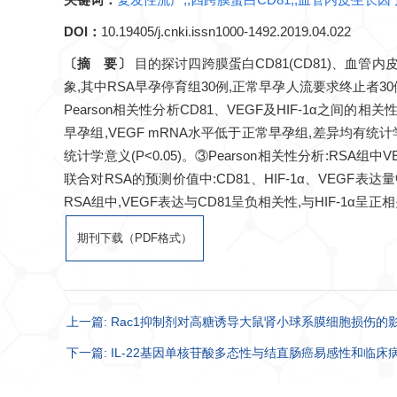
DOI：
10.19405/j.cnki.issn1000-1492.2019.04.022
〔摘 要〕
目的探讨四跨膜蛋白CD81(CD81)、血管内皮
象,其中RSA早孕停育组30例,正常早孕人流要求终止者30例。
Pearson相关性分析CD81、VEGF及HIF-1α之间的相
早孕组,VEGF mRNA水平低于正常早孕组,差异均有统计学
统计学意义(P<0.05)。③Pearson相关性分析:RSA
联合对RSA的预测价值中:CD81、HIF-1α、VEGF表达
RSA组中,VEGF表达与CD81呈负相关性,与HIF-1α呈正
期刊下载（PDF格式）
上一篇: Rac1抑制剂对高糖诱导大鼠肾小球系膜细胞损伤的
下一篇: IL-22基因单核苷酸多态性与结直肠癌易感性和临