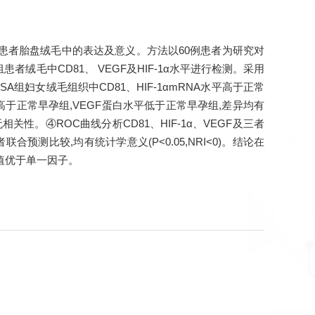
(RSA)患者胎盘绒毛中的表达及意义。方法以60例患者为研究对
组患者绒毛中CD81、 VEGF及HIF-1α水平进行检测。采用
①RSA组妇女绒毛组织中CD81、HIF-1αmRNA水平高于正常
白水平高于正常早孕组,VEGF蛋白水平低于正常早孕组,差异均有
无相关性。④ROC曲线分析CD81、HIF-1α、VEGF及三者
联合预测比较,均有统计学意义(P<0.05,NRI<0)。结论在
测价值优于单一因子。