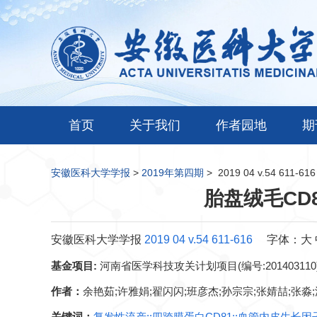
首页
关于我们
作者园地
期
安徽医科大学学报
>
2019年第四期
>
2019 04 v.54 611-616
胎盘绒毛CD
安徽医科大学学报
2019 04 v.54 611-616
字体：
大
基金项目:
河南省医学科技攻关计划项目(编号:201403110
作者：
余艳茹;许雅娟;翟闪闪;班彦杰;孙宗宗;张婧喆;张淼;
关键词：
复发性流产;;四跨膜蛋白CD81;;血管内皮生长因子