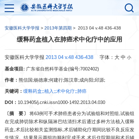
安徽医科大学学报
>
2013年第四期
>
2013 04 v.48 436-438
缓释药盒植入在肺癌术中化疗中的应用
安徽医科大学学报
2013 04 v.48 436-438
字体：
大
中
小
基金项目:
广东省自然科学基金(编号:7002402)
作者：
熊信国;杨德康;何建行;陈汉章;成向阳;邱源;
关键词：
缓释药盒;;植入;;术中化疗;;肺癌
DOI：
10.19405/j.cnki.issn1000-1492.2013.04.030
〔摘 要〕
将63例可手术肺癌患者分为试验组和对照组,试验组
在完成肺切除术和纵隔淋巴结清扫术后通过多种方法植入缓释
药盒,术后比较相关监测指标,术后辅助化疗期间比较不良反应发
生情况。结果显示两组均顺利完成手术,术后住院期间和术后辅