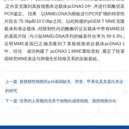
,定向亚克隆到真核细胞表达载体pcDNA3 1中 ,并进行双酶切及
PCR鉴定。 结果 以MMEcDNA为模板进行PCR扩增的特异性
片段在 75 0bp和10 0 0bp之间。以此构建的pGEM T MME克隆
载体和表达载体 ,经限制性内切酶酶切证实载体中带有MME目
的基因片段 ;与小鼠MMEcDNA序列的碱基符合率为 99 6 3% ;
证明MME基因已正确克隆到了真核细胞表达载体pcDNA3 1
中。结论 成功构建了 pcDNA3 1 MME重组质粒 ,奠定了转基
因研究MME表达与肿瘤生长转移关系的实验基础。
上一篇: 膀胱移性细胞癌p16基因缺失、突变、甲基化及其蛋白表达
的研究
下一篇: 培养的人骨髓间充质干细胞向成骨细胞、脂肪细胞分化