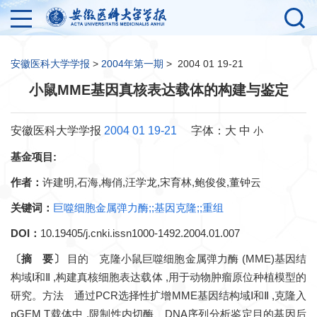
安徽医科大学学报
>
2004年第一期
>
2004 01 19-21
小鼠MME基因真核表达载体的构建与鉴定
安徽医科大学学报
2004 01 19-21
字体：
大
中
小
基金项目:
作者：
许建明,石海,梅俏,汪学龙,宋育林,鲍俊俊,董钟云
关键词：
巨噬细胞金属弹力酶;;基因克隆;;重组
DOI：
10.19405/j.cnki.issn1000-1492.2004.01.007
〔摘 要〕
目的 克隆小鼠巨噬细胞金属弹力酶 (MME)基因结
构域Ⅰ和Ⅱ ,构建真核细胞表达载体 ,用于动物肿瘤原位种植模型的
研究。方法 通过PCR选择性扩增MME基因结构域Ⅰ和Ⅱ ,克隆入
pGEM T载体中 ,限制性内切酶、DNA序列分析鉴定目的基因后