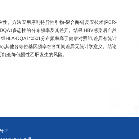
关性。方法应用序列特异性引物-聚合酶链反应技术(PCR-
并比较DQA1多态性的分布频率及其差异。结果 HBV感染后自然
者组HLA-DQA1*0501分布频率高于健康对照组,差异有统计
<0.05);其他各等位基因频率在各组间差异无统计学意义。结论
02者可能会降低慢性乙肝发生的风险。
号-2