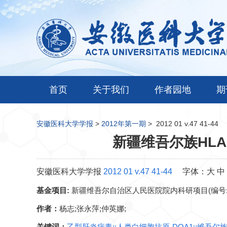
首页
关于我们
作者园地
期
安徽医科大学学报
>
2012年第一期
>
2012 01 v.47 41-44
新疆维吾尔族HL
安徽医科大学学报
2012 01 v.47 41-44
字体：
大
中
基金项目:
新疆维吾尔自治区人民医院院内科研项目(编号:201
作者：
杨志;张永萍;仲英娜;
关键词：
乙型肝炎病毒;;人类白细胞抗原-DQA1;;维吾尔