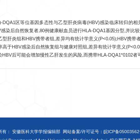
-DQA1区等位基因多态性与乙型肝炎病毒(HBV)感染临床转归的相
HBV感染后自然恢复者,80例健康献血员进行HLA-DQA1基因分型,
型肝炎组和HBV携带者组,差异均有统计学意义(P<0.05);HBV携带
01分布频率高于HBV感染后自然恢复组与健康对照组,差异有统计学意义(P
感染HBV后可能会增加慢性乙肝发生的风险,而携带HLA-DQA1*01
所有： 安徽医科大学学报编辑部 网站备案/许可证号：
皖ICP备05003562