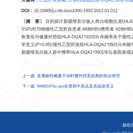
DOI：
10.19405/j.cnki.issn1000-1492.2012.01.012
〔摘 要〕
目的探讨新疆维吾尔族人类白细胞抗原(HLA)
SSP)对70例慢性乙型肝炎患者,46例HBV携带者,42例
恢复组与健康对照组HLA-DQA1*0102分布频率高于慢性乙
学意义(P<0.05);慢性乙型肝炎组HLA-DQA1*05
新疆维吾尔族人群中携带HLA-DQA1*0501等位基因者
上一篇: 多重耐药鲍曼不动杆菌外排泵机制的初步研究
下一篇: WWOX与c-jun在胃癌中表达及其临床意义
版权