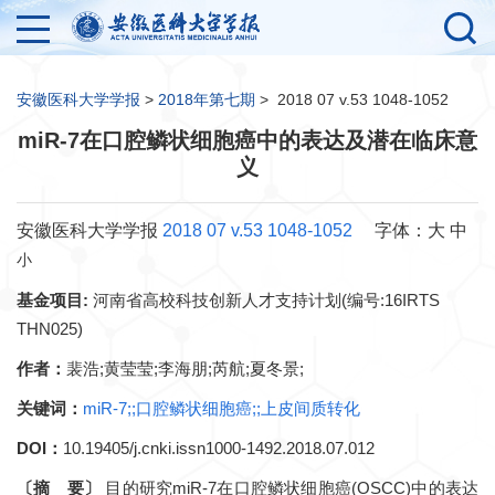
安徽医科大学学报
>
2018年第七期
>
2018 07 v.53 1048-1052
miR-7在口腔鳞状细胞癌中的表达及潜在临床意
义
安徽医科大学学报
2018 07 v.53 1048-1052
字体：
大
中
小
基金项目:
河南省高校科技创新人才支持计划(编号:16IRTS
THN025)
作者：
裴浩;黄莹莹;李海朋;芮航;夏冬景;
关键词：
miR-7;;口腔鳞状细胞癌;;上皮间质转化
DOI：
10.19405/j.cnki.issn1000-1492.2018.07.012
〔摘 要〕
目的研究miR-7在口腔鳞状细胞癌(OSCC)中的表达